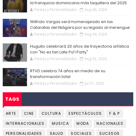
la franquicia dominicana más taquillera del 2025
Fiestas y Personalidades
Aug 06, 2026
Wilfrido Vargas será homenajeado en las
Cataratas del Niágara por su legado al merengue
Fiestas y Personalidades
Aug 04, 2026
Huguito celebrará 20 años de trayectoria artística
con "No es tan Late Pa'l Party"
Fiestas y Personalidades
Aug 02, 2026
RTVD celebra 74 años en medio de su
transformación total
Fiestas y Personalidades
Jul 31, 2026
TAGS
ARTE
CINE
CULTURA
ESPECTÁCULOS
F & P
INTERNACIONALES
MUSICA
MODA
NACIONALES
PERSONALIDADES
SALUD
SOCIALES
SUCESOS