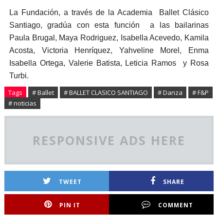
La Fundación, a través de la Academia Ballet Clásico
Santiago, gradúa con esta función a las bailarinas
Paula Brugal, Maya Rodriguez, Isabella Acevedo, Kamila
Acosta, Victoria Henríquez, Yahveline Morel, Enma
Isabella Ortega, Valerie Batista, Leticia Ramos y Rosa
Turbi.
Tags
# Ballet
# BALLET CLASICO SANTIAGO
# Danza
# F&P
# noticias
RESPONSIVE ADS HERE
TWEET
SHARE
PIN IT
COMMENT