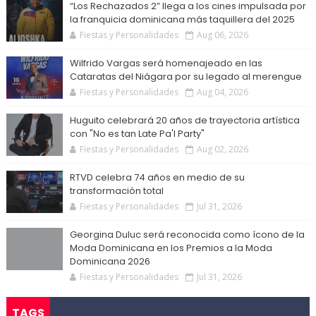
“Los Rechazados 2” llega a los cines impulsada por
la franquicia dominicana más taquillera del 2025
Fiestas y Personalidades
Aug 06, 2026
Wilfrido Vargas será homenajeado en las
Cataratas del Niágara por su legado al merengue
Fiestas y Personalidades
Aug 04, 2026
Huguito celebrará 20 años de trayectoria artística
con "No es tan Late Pa'l Party"
Fiestas y Personalidades
Aug 02, 2026
RTVD celebra 74 años en medio de su
transformación total
Fiestas y Personalidades
Jul 31, 2026
Georgina Duluc será reconocida como ícono de la
Moda Dominicana en los Premios a la Moda
Dominicana 2026
Fiestas y Personalidades
Jul 31, 2026
TAGS