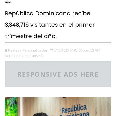
año.
República Dominicana recibe
3,348,716 visitantes en el primer
trimestre del año.
Fiestas y Personalidades
4/15/2025 04:05:00 p. m.
F&P,
MITUR,
noticias,
Turismo,
RESPONSIVE ADS HERE