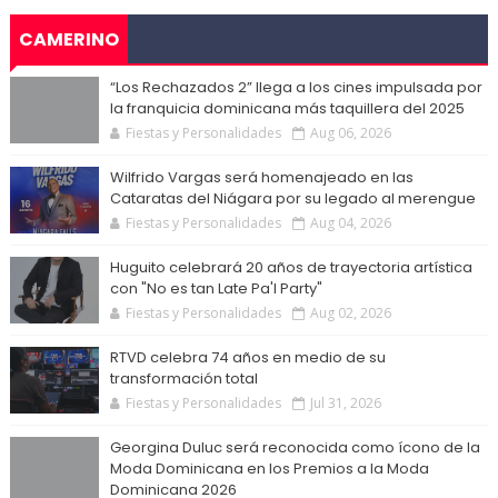
CAMERINO
“Los Rechazados 2” llega a los cines impulsada por
la franquicia dominicana más taquillera del 2025
Fiestas y Personalidades
Aug 06, 2026
Wilfrido Vargas será homenajeado en las
Cataratas del Niágara por su legado al merengue
Fiestas y Personalidades
Aug 04, 2026
Huguito celebrará 20 años de trayectoria artística
con "No es tan Late Pa'l Party"
Fiestas y Personalidades
Aug 02, 2026
RTVD celebra 74 años en medio de su
transformación total
Fiestas y Personalidades
Jul 31, 2026
Georgina Duluc será reconocida como ícono de la
Moda Dominicana en los Premios a la Moda
Dominicana 2026