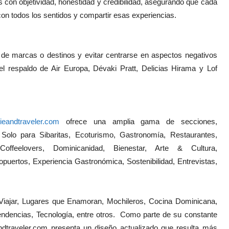
as con objetividad, honestidad y credibilidad, asegurando que cada
con todos los sentidos y compartir esas experiencias.
 de marcas o destinos y evitar centrarse en aspectos negativos
el respaldo de Air Europa, Dévaki Pratt, Delicias Hirama y Lof
ieandtraveler.com
ofrece una amplia gama de secciones,
 Solo para Sibaritas, Ecoturismo, Gastronomía, Restaurantes,
Coffeelovers, Dominicanidad, Bienestar, Arte & Cultura,
uertos, Experiencia Gastronómica, Sostenibilidad, Entrevistas,
 Viajar, Lugares que Enamoran, Mochileros, Cocina Dominicana,
endencias, Tecnología, entre otros. Como parte de su constante
ndtraveler.com presenta un diseño actualizado que resulta más