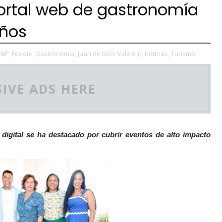
portal web de gastronomía
años
F&P,
Foodie,
Gastronomía,
Juan de Dios Valentin,
noticias,
Turismo,
IVE ADS HERE
 digital se ha destacado por cubrir eventos de alto impacto