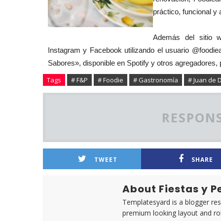
práctico, funcional y
Además del sitio w
Instagram y Facebook utilizando el usuario @foodiea
Sabores», disponible en Spotify y otros agregadores, p
Tags
# F&P
# Foodie
# Gastronomía
# Juan de D
RESPONS
TWEET
SHARE
About Fiestas y 
Templatesyard is a blogger reso
premium looking layout and rob