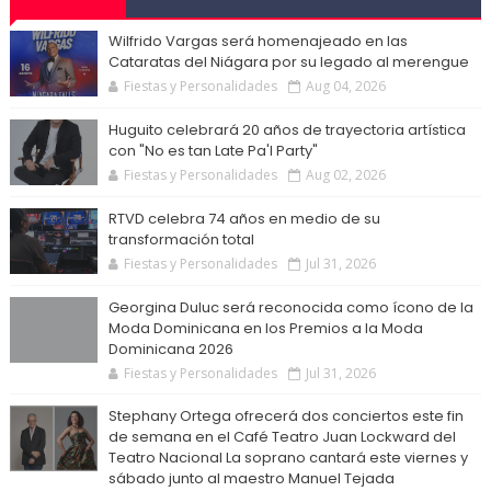
Wilfrido Vargas será homenajeado en las
Cataratas del Niágara por su legado al merengue
Fiestas y Personalidades
Aug 04, 2026
Huguito celebrará 20 años de trayectoria artística
con "No es tan Late Pa'l Party"
Fiestas y Personalidades
Aug 02, 2026
RTVD celebra 74 años en medio de su
transformación total
Fiestas y Personalidades
Jul 31, 2026
Georgina Duluc será reconocida como ícono de la
Moda Dominicana en los Premios a la Moda
Dominicana 2026
Fiestas y Personalidades
Jul 31, 2026
Stephany Ortega ofrecerá dos conciertos este fin
de semana en el Café Teatro Juan Lockward del
Teatro Nacional La soprano cantará este viernes y
sábado junto al maestro Manuel Tejada