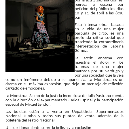
por la actriz Sabrina Gómez,
regresa a escena por
petición del público los días
10 y 11 de abril a las 8:30
p.m.
Esta intensa obra, basada
en la vida de una mujer
barbuda de circo, es una
profunda crítica social que
trasciende la extraordinaria
interpretación de Sabrina
Gómez.
La actriz encarna con
maestría el dolor y los
traumas de una mujer
marcada por su verdugo y
por una sociedad que la veía
como un fenómeno debido a su apariencia. La Monstrua es un
drama en su máxima expresión, que deja un mensaje de reflexión
cargado de emociones.
La Monstrua: Salmo de la justicia inconclusa de Julia Pastrana cuenta
con la dirección del experimentado Carlos Espinal y la participación
especial de Miguel Lendor.
Las boletas están a la venta en Uepatickets, Supermercados
Nacional, Jumbo y todos sus puntos de venta, además de la
boletería del Teatro Nacional.
Un cuestionamiento sobre la belleza y la exclusión