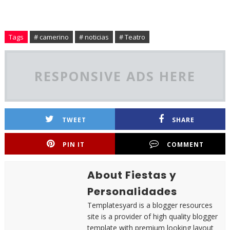
Tags
# camerino
# noticias
# Teatro
RESPONSIVE ADS HERE
TWEET
SHARE
PIN IT
COMMENT
About Fiestas y
Personalidades
Templatesyard is a blogger resources
site is a provider of high quality blogger
template with premium looking layout