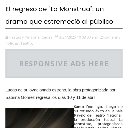
El regreso de "La Monstrua": un
drama que estremeció al público
Fiestas y Personalidades
3/21/2025 10:08:00 a. m.
camerino,
noticias,
Teatro,
RESPONSIVE ADS HERE
Luego de su ovacionado estreno, la obra protagonizada por
Sabrina Gómez regresa los días 10 y 11 de abril
Santo Domingo. Luego de
su rotundo éxito en la Sala
Ravelo del Teatro Nacional,
la producción teatral La
Monstrua, protagonizada