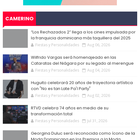
CAMERINO
“Los Rechazados 2” llega a los cines impulsada por
la franquicia dominicana más taquillera del 2025
Fiestas y Personalidades
Aug 06, 2026
Wilfrido Vargas será homenajeado en las
Cataratas del Niágara por su legado al merengue
Fiestas y Personalidades
Aug 04, 2026
Huguito celebrará 20 años de trayectoria artística
con "No es tan Late Pa'l Party"
Fiestas y Personalidades
Aug 02, 2026
RTVD celebra 74 años en medio de su
transformación total
Fiestas y Personalidades
Jul 31, 2026
Georgina Duluc será reconocida como ícono de la
Moda Dominicana en los Premios a la Moda