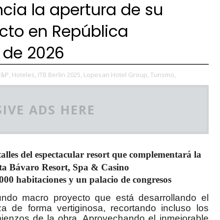
cia la apertura de su
to en República
 de 2026
F&P,
Hoteles,
ITB Berlin 2025,
Lopesan Hotel Group,
Turismo,
IVE ADS HERE
alles del espectacular resort que complementará la
sta Bávaro Resort, Spa & Casino
000 habitaciones y un palacio de congresos
undo macro proyecto que está desarrollando el
de forma vertiginosa, recortando incluso los
ienzos de la obra. Aprovechando el inmejorable