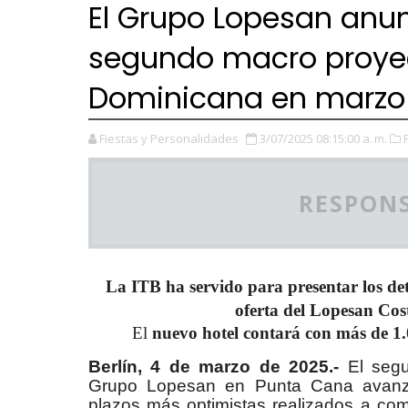
El Grupo Lopesan anun
segundo macro proyec
Dominicana en marzo
Fiestas y Personalidades
3/07/2025 08:15:00 a. m.
RESPONS
La ITB ha servido para presentar los det
oferta del Lopesan Co
El
nuevo hotel contará con más de 1.
Berlín, 4 de marzo de 2025.-
El seg
Grupo Lopesan en Punta Cana avanza 
plazos más optimistas realizados a com