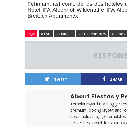
Fehmarn; así como de los dos hoteles ub
Hotel IFA Alpenhof Wildental e IFA Alp
Breitach Apartments.
Tags
# F&P
# Hoteles
# ITB Berlin 2025
# Lopesa
RESPONS
TWEET
SHARE
About Fiestas y 
Templatesyard is a blogger reso
premium looking layout and rob
best quality blogger templates
deliver best result for your blog