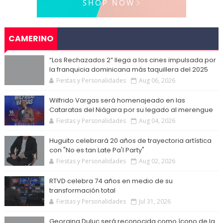
CAMERINO
“Los Rechazados 2” llega a los cines impulsada por
la franquicia dominicana más taquillera del 2025
Fiestas y Personalidades
Aug 06, 2026
Wilfrido Vargas será homenajeado en las
Cataratas del Niágara por su legado al merengue
Fiestas y Personalidades
Aug 04, 2026
Huguito celebrará 20 años de trayectoria artística
con "No es tan Late Pa'l Party"
Fiestas y Personalidades
Aug 02, 2026
RTVD celebra 74 años en medio de su
transformación total
Fiestas y Personalidades
Jul 31, 2026
Georgina Duluc será reconocida como ícono de la