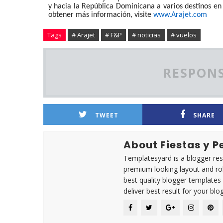
y hacia la República Dominicana a varios destinos en 
obtener más información, visite
www.Arajet.com
Tags
# Arajet
# F&P
# noticias
# vuelos
RESPONS
TWEET
SHARE
About Fiestas y 
Templatesyard is a blogger reso
premium looking layout and rob
best quality blogger templates
deliver best result for your blog