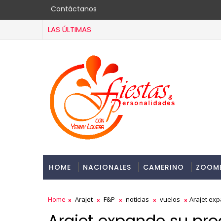
Contáctanos
LAS ÚLTIMAS
HOME
NACIONALES
CAMERINO
ZOOM
Home
Arajet
F&P
noticias
vuelos
Arajet exp
Arajet expande su pro