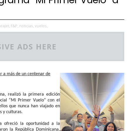
Arajet,
F&P,
noticias,
vuelos,
IVE ADS HERE
ar a más de un centenar de
na, realizó la primera edición
ocial “Mi Primer Vuelo” con el
ellos que nunca han viajado en
ses y culturas.
a ofreció la oportunidad a la
taron la República Dominicana,