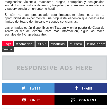
marginados: violencia, machismo, drogas, corrupción y desigualdad
social. Es una historia de amor y tragedia, pero también de resistencia
y supervivencia en un entorno hostil.
Si aún no has presenciado esta impactante obra, esta es tu
oportunidad de experimentar una propuesta escénica que desafía los
límites del teatro dominicano y sacude conciencias.
Las entradas están disponibles en Tix.com y en la puerta de Casa de
Teatro el día del evento. Para más información, sigue las redes
sociales de @tirapiedrateatro.
Tags
# camerino
# F&P
# noticias
# Teatro
# Tira Piedra
Teatro
RESPONSIVE ADS HERE
TWEET
SHARE
PIN IT
COMMENT