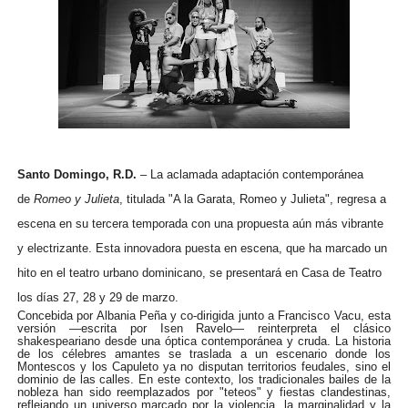
Santo Domingo, R.D.
– La aclamada adaptación contemporánea
de
Romeo y Julieta
, titulada "A la Garata, Romeo y Julieta", regresa a
escena en su tercera temporada con una propuesta aún más vibrante
y electrizante. Esta innovadora puesta en escena, que ha marcado un
hito en el teatro urbano dominicano, se presentará en Casa de Teatro
los días 27, 28 y 29 de marzo.
Concebida por Albania Peña y co-dirigida junto a Francisco Vacu, esta
versión —escrita por Isen Ravelo— reinterpreta el clásico
shakespeariano desde una óptica contemporánea y cruda. La historia
de los célebres amantes se traslada a un escenario donde los
Montescos y los Capuleto ya no disputan territorios feudales, sino el
dominio de las calles. En este contexto, los tradicionales bailes de la
nobleza han sido reemplazados por "teteos" y fiestas clandestinas,
reflejando un universo marcado por la violencia, la marginalidad y la