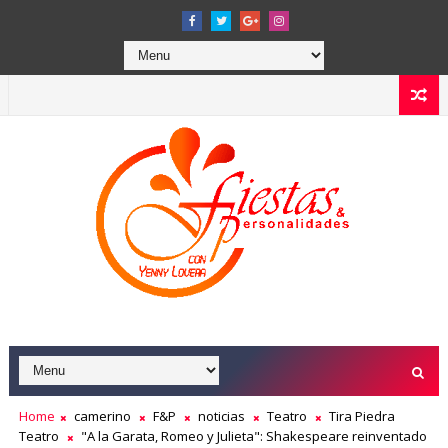
Home
camerino
F&P
noticias
Teatro
Tira Piedra
Teatro
"A la Garata, Romeo y Julieta": Shakespeare reinventado