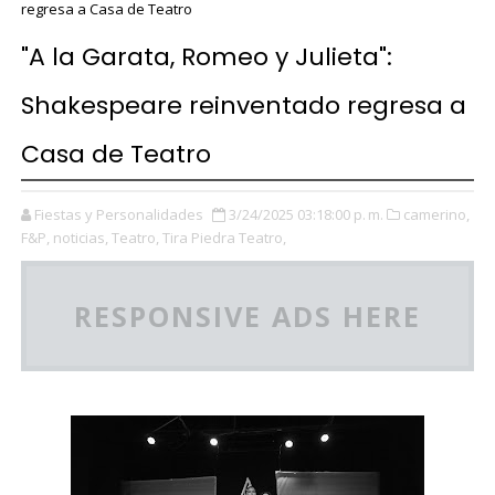
regresa a Casa de Teatro
"A la Garata, Romeo y Julieta":
Shakespeare reinventado regresa a
Casa de Teatro
Fiestas y Personalidades
3/24/2025 03:18:00 p. m.
camerino,
F&P,
noticias,
Teatro,
Tira Piedra Teatro,
RESPONSIVE ADS HERE