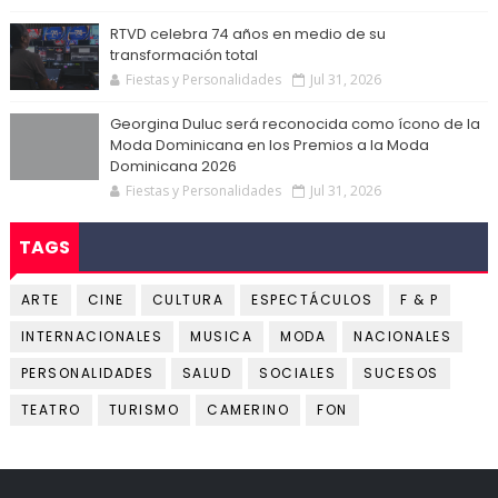
RTVD celebra 74 años en medio de su
transformación total
Fiestas y Personalidades
Jul 31, 2026
Georgina Duluc será reconocida como ícono de la
Moda Dominicana en los Premios a la Moda
Dominicana 2026
Fiestas y Personalidades
Jul 31, 2026
TAGS
ARTE
CINE
CULTURA
ESPECTÁCULOS
F & P
INTERNACIONALES
MUSICA
MODA
NACIONALES
PERSONALIDADES
SALUD
SOCIALES
SUCESOS
TEATRO
TURISMO
CAMERINO
FON