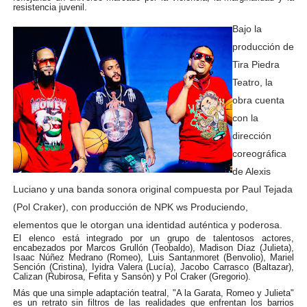
resistencia juvenil.
Bajo la
producción de
Tira Piedra
Teatro, la
obra cuenta
con la
dirección
coreográfica
de Alexis
Luciano y una banda sonora original compuesta por Paul Tejada
(Pol Craker), con producción de NPK ws Produciendo,
elementos que le otorgan una identidad auténtica y poderosa.
El elenco está integrado por un grupo de talentosos actores,
encabezados por Marcos Grullón (Teobaldo), Madison Díaz (Julieta),
Isaac Núñez Medrano (Romeo), Luis Santanmoret (Benvolio), Mariel
Sención (Cristina), Iyidra Valera (Lucía), Jacobo Carrasco (Baltazar),
Calizan (Rubirosa, Fefita y Sansón) y Pol Craker (Gregorio).
Más que una simple adaptación teatral, "A la Garata, Romeo y Julieta"
es un retrato sin filtros de las realidades que enfrentan los barrios