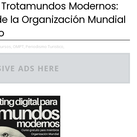
ra Trotamundos Modernos:
de la Organización Mundial
o
cursos,
OMPT,
Periodismo Turistico,
IVE ADS HERE