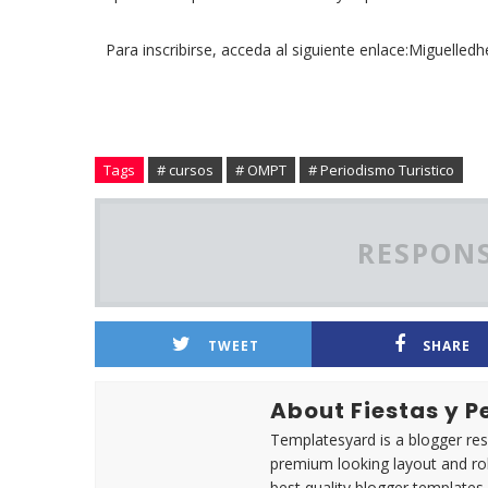
Para inscribirse, acceda al siguiente enlace:Miguell
Tags
# cursos
# OMPT
# Periodismo Turistico
RESPONS
TWEET
SHARE
About Fiestas y 
Templatesyard is a blogger reso
premium looking layout and rob
best quality blogger templates