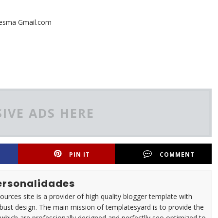
edhesma Gmail.com
IVE ADS HERE
PIN IT
COMMENT
Personalidades
urces site is a provider of high quality blogger template with
ust design. The main mission of templatesyard is to provide the
 which are professionally designed and perfectlly seo optimized to