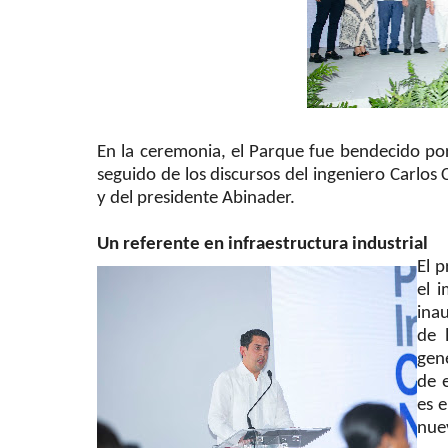
En la ceremonia, el Parque fue bendecido po
seguido de los discursos del ingeniero Carlos 
y del presidente Abinader.
Un referente en infraestructura industrial
El p
el 
ina
de 
gen
de e
es 
nue