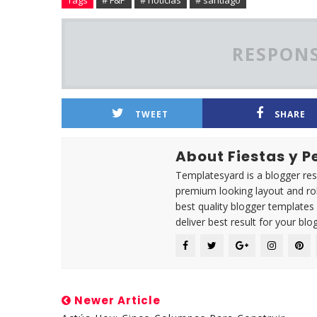
Tags
# F&P
# noticias
# santiago
RESPONS
TWEET
SHARE
About Fiestas y 
Templatesyard is a blogger reso
premium looking layout and rob
best quality blogger templates
deliver best result for your blog
Newer Article