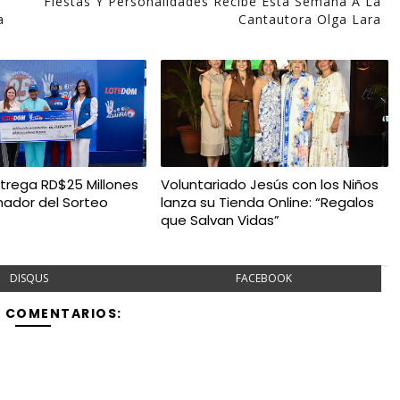
Fiestas Y Personalidades Recibe Esta Semana A La
a
Cantautora Olga Lara
rega RD$25 Millones
Voluntariado Jesús con los Niños
nador del Sorteo
lanza su Tienda Online: “Regalos
que Salvan Vidas”
DISQUS
FACEBOOK
Y COMENTARIOS: