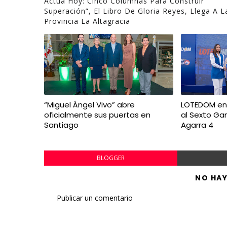
Actúa Hoy: Cinco Columnas Para Construir
Superación”, El Libro De Gloria Reyes, Llega A L
Provincia La Altagracia
“Miguel Ángel Vivo” abre
LOTEDOM ent
oficialmente sus puertas en
al Sexto Ga
Santiago
Agarra 4
BLOGGER
NO HA
Publicar un comentario