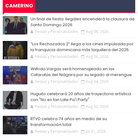
CAMERINO
Un final de fiesta: Ilegales encenderá la clausura de
Santo Domingo 2026
Fiestas y Personalidades
Aug 08, 2026
“Los Rechazados 2” llega a los cines impulsada por
la franquicia dominicana más taquillera del 2025
Fiestas y Personalidades
Aug 06, 2026
Wilfrido Vargas será homenajeado en las
Cataratas del Niágara por su legado al merengue
Fiestas y Personalidades
Aug 04, 2026
Huguito celebrará 20 años de trayectoria artística
con "No es tan Late Pa'l Party"
Fiestas y Personalidades
Aug 02, 2026
RTVD celebra 74 años en medio de su
transformación total
Fiestas y Personalidades
Jul 31, 2026