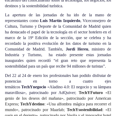
encuentro del conocimiento sobre la tecnología, los negocios, los
destinos y la sostenibilidad turística.
La apertura de las jornadas de ha ido de la mano de
representantes como
Luis Martín Izquierdo
, Viceconsejero de
Cultura, Turismo y Deporte de la Comunidad de Madrid quien
ha destacado el papel de la tecnología en el sector hotelero en el
marco de la 19ª Edición de la sección, que se celebra y ha
recordado la positiva evolución de los datos de turismo en la
Comunidad de Madrid. También,
Jordi Hereu
, ministro de
Industria y Turismo, ha estado presente estas jornadas
inaugurales quien recordó “el gran reto que representa la
sostenibilidad para un país que recibe 94 millones de turistas”.
Del 22 al 24 de enero los profesionales han podido disfrutar de
ponencias en torno a cuatro ejes
temáticos
TechYnegocio
«Aladino 4.0: El negocio y su lámpara
maravillosa», patrocinado por AdQuiver;
TechYFuturo
«El
genio de los deseos del mañana», patrocinado por American
Express;
TechYdestino
: «Una alfombra mágica para recorrer el
mundo», patrocinado por Maarlab;
TechYsostenibilidad
: «El
oasis en el desierto», patrocinado por Veolia y el innovador hotel