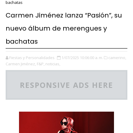
bachatas
Carmen Jiménez lanza “Pasión”, su
nuevo álbum de merengues y
bachatas
Fiestas y Personalidades
1/07/2025 10:06:00 a. m.
camerino,
Carmen Jiménez,
F&P,
noticias,
RESPONSIVE ADS HERE