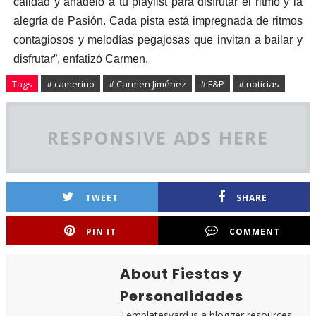
calidad y añádelo a tu playlist para disfrutar el ritmo y la
alegría de Pasión. Cada pista está impregnada de ritmos
contagiosos y melodías pegajosas que invitan a bailar y
disfrutar”, enfatizó Carmen.
Tags
# camerino
# Carmen Jiménez
# F&P
# noticias
RESPONSIVE ADS HERE
TWEET
SHARE
PIN IT
COMMENT
About Fiestas y
Personalidades
Templatesyard is a blogger resources