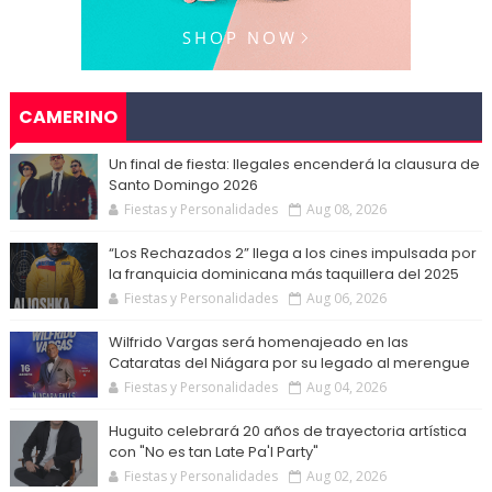
CAMERINO
Un final de fiesta: Ilegales encenderá la clausura de
Santo Domingo 2026
Fiestas y Personalidades
Aug 08, 2026
“Los Rechazados 2” llega a los cines impulsada por
la franquicia dominicana más taquillera del 2025
Fiestas y Personalidades
Aug 06, 2026
Wilfrido Vargas será homenajeado en las
Cataratas del Niágara por su legado al merengue
Fiestas y Personalidades
Aug 04, 2026
Huguito celebrará 20 años de trayectoria artística
con "No es tan Late Pa'l Party"
Fiestas y Personalidades
Aug 02, 2026