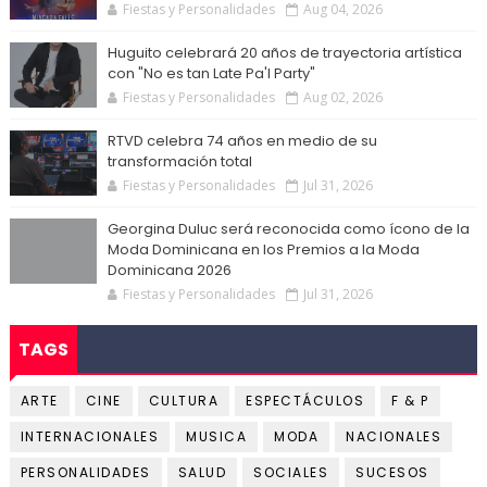
Fiestas y Personalidades
Aug 04, 2026
Huguito celebrará 20 años de trayectoria artística
con "No es tan Late Pa'l Party"
Fiestas y Personalidades
Aug 02, 2026
RTVD celebra 74 años en medio de su
transformación total
Fiestas y Personalidades
Jul 31, 2026
Georgina Duluc será reconocida como ícono de la
Moda Dominicana en los Premios a la Moda
Dominicana 2026
Fiestas y Personalidades
Jul 31, 2026
TAGS
ARTE
CINE
CULTURA
ESPECTÁCULOS
F & P
INTERNACIONALES
MUSICA
MODA
NACIONALES
PERSONALIDADES
SALUD
SOCIALES
SUCESOS