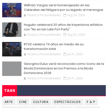
Wilfrido Vargas será homenajeado en las
Cataratas del Niágara por su legado al merengue
Fiestas y Personalidades
Aug 04, 2026
Huguito celebrará 20 años de trayectoria artística
con "No es tan Late Pa'l Party"
Fiestas y Personalidades
Aug 02, 2026
RTVD celebra 74 años en medio de su
transformación total
Fiestas y Personalidades
Jul 31, 2026
Georgina Duluc será reconocida como ícono de la
Moda Dominicana en los Premios a la Moda
Dominicana 2026
Fiestas y Personalidades
Jul 31, 2026
TAGS
ARTE
CINE
CULTURA
ESPECTÁCULOS
F & P