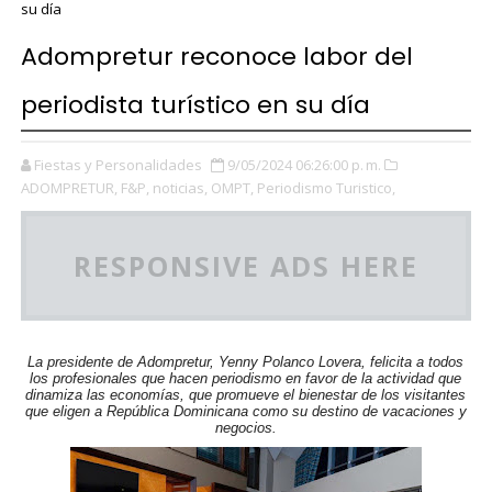
su día
Adompretur reconoce labor del
periodista turístico en su día
Fiestas y Personalidades
9/05/2024 06:26:00 p. m.
ADOMPRETUR,
F&P,
noticias,
OMPT,
Periodismo Turistico,
RESPONSIVE ADS HERE
La presidente de Adompretur, Yenny Polanco Lovera,
felicita a todos
los profesionales que hacen periodismo en favor de la actividad que
dinamiza las economías, que promueve el bienestar de los visitantes
que eligen a República Dominicana como su destino de vacaciones y
negocios.