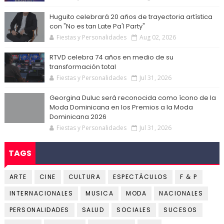
Huguito celebrará 20 años de trayectoria artística
con "No es tan Late Pa'l Party"
Fiestas y Personalidades
Aug 02, 2026
RTVD celebra 74 años en medio de su
transformación total
Fiestas y Personalidades
Jul 31, 2026
Georgina Duluc será reconocida como ícono de la
Moda Dominicana en los Premios a la Moda
Dominicana 2026
Fiestas y Personalidades
Jul 31, 2026
TAGS
ARTE
CINE
CULTURA
ESPECTÁCULOS
F & P
INTERNACIONALES
MUSICA
MODA
NACIONALES
PERSONALIDADES
SALUD
SOCIALES
SUCESOS