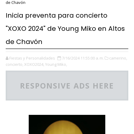
de Chavón
Inicia preventa para concierto
"XOXO 2024" de Young Miko en Altos
de Chavón
Fiestas y Personalidades
7/16/2024 11:55:00 a. m.
camerino,
concierto,
XOXO2024,
Young Miko,
RESPONSIVE ADS HERE