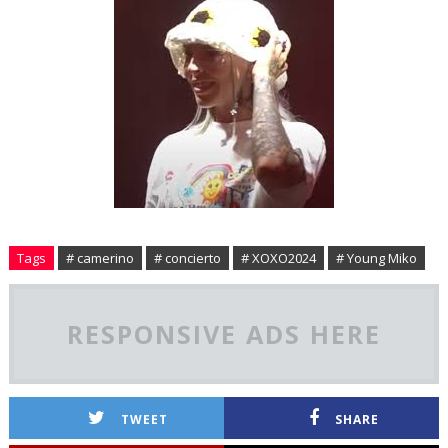
Tags
# camerino
# concierto
# XOXO2024
# Young Miko
RESPONSIVE ADS HERE
TWEET
SHARE