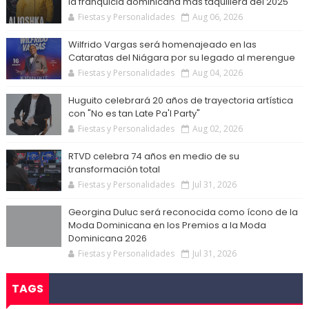
la franquicia dominicana más taquillera del 2025
Fiestas y Personalidades
Aug 06, 2026
Wilfrido Vargas será homenajeado en las
Cataratas del Niágara por su legado al merengue
Fiestas y Personalidades
Aug 04, 2026
Huguito celebrará 20 años de trayectoria artística
con "No es tan Late Pa'l Party"
Fiestas y Personalidades
Aug 02, 2026
RTVD celebra 74 años en medio de su
transformación total
Fiestas y Personalidades
Jul 31, 2026
Georgina Duluc será reconocida como ícono de la
Moda Dominicana en los Premios a la Moda
Dominicana 2026
Fiestas y Personalidades
Jul 31, 2026
TAGS