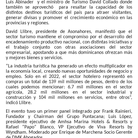
Luis Abinader y el ministro de Turismo David Collado donde
también se aprovechó para resaltar la capacidad de los
distintos destinos turísticos del país para atraer visitantes,
generar divisas y promover el crecimiento económico en las
provincias y regiones.
David Llibre, presidente de Asonahores, manifestó que el
sector turismo mantiene el compromiso por el desarrollo del
encadenamiento productivo nacional, con distintas iniciativas y
el trabajo conjunto con otras asociaciones del sector
empresarial, apostando a que más dominicanos ofrezcan más
y mejores bienes y servicios.
“La industria turística ha generado un efecto multiplicador en
la economía local, creando nuevas oportunidades de negocio y
empleo. Solo en el 2022, el sector hotelero representó en
compras un total de 139 mil millones de pesos, dentro de los
cuales podemos mencionar: 6.7 mil millones en el sector
agrícola, 28.2 mil millones en el sector industrial y
construcción y 104 mil millones en servicios, entre otros”,
indicó Llibre.
El evento tuvo un primer panel integrado por Frank Rainieri,
Fundador y Chairman del Grupo Puntacana; Luis López,
presidente ejecutivo de Amhsa Marina Hotels & Resorts y
Rafael “Papo” Blanco, VP Ejecutivo de Viva Resorts by
Wyndham. Moderado por Enrique de Marchena Socio Gerente
de DMK Abogados.