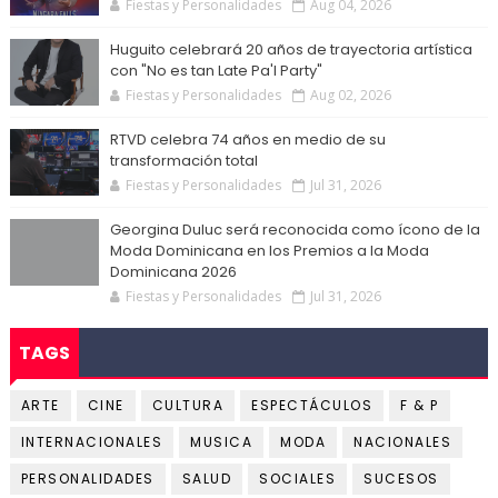
Fiestas y Personalidades
Aug 04, 2026
Huguito celebrará 20 años de trayectoria artística
con "No es tan Late Pa'l Party"
Fiestas y Personalidades
Aug 02, 2026
RTVD celebra 74 años en medio de su
transformación total
Fiestas y Personalidades
Jul 31, 2026
Georgina Duluc será reconocida como ícono de la
Moda Dominicana en los Premios a la Moda
Dominicana 2026
Fiestas y Personalidades
Jul 31, 2026
TAGS
ARTE
CINE
CULTURA
ESPECTÁCULOS
F & P
INTERNACIONALES
MUSICA
MODA
NACIONALES
PERSONALIDADES
SALUD
SOCIALES
SUCESOS