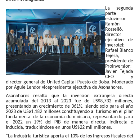
La segunda
parte
estuvieron
Ramón
Rosselló,
director
ejecutivo de
Inverotel;
Rafael Blanco
Tejera,
presidente de
ProInversion;
Javier Tejada
CEO y
director general de United Capital Puesto de Bolsa. Moderado
por Aguie Lendor vicepresidenta ejecutiva de Asonahores.
Asonahores resaltó que la inversión extranjera directa
acumulada del 2013 al 2023 fue de US$8,732 millones,
presentando un crecimiento de 361%, siendo solo para el año
2023 de US$1,182 millones constituyendo al turismo en el pilar
fundamental de la economía dominicana, representando para
el 2022 un 19% del PIB de manera directa, indirecta e
inducida, traduciéndose en unos US$22 mil millones.
“La industria turística aporta el 10% de los ingresos fiscales del