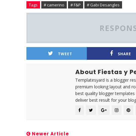
Tags
# camerino
# F&P
# Gabi Desangles
RESPONS
TWEET
SHARE
About Fiestas y 
Templatesyard is a blogger reso
premium looking layout and rob
best quality blogger templates
deliver best result for your blog
Newer Article