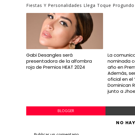
Fiestas Y Personalidades Llega Toque Progundo
Gabi Desangles será
La comunica
presentadora de la alfombra
nominada c
roja de Premios HEAT 2024
año en Prem
Además, se
oficial en e
Dominican R
junto a Jhoe
BLOGGER
NO HA
Publicar un comentario