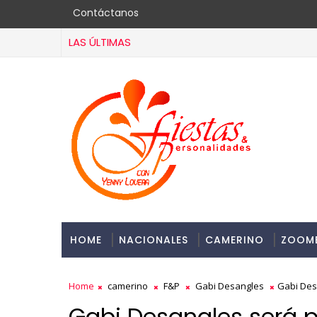
Contáctanos
LAS ÚLTIMAS
HOME
NACIONALES
CAMERINO
ZOOM
Home
camerino
F&P
Gabi Desangles
Gabi Des
Gabi Desangles será p