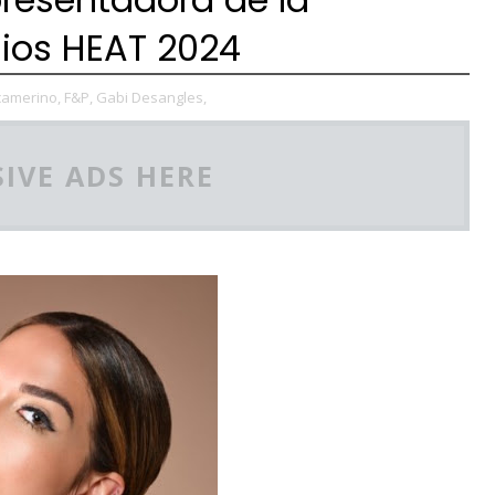
mios HEAT 2024
camerino,
F&P,
Gabi Desangles,
IVE ADS HERE