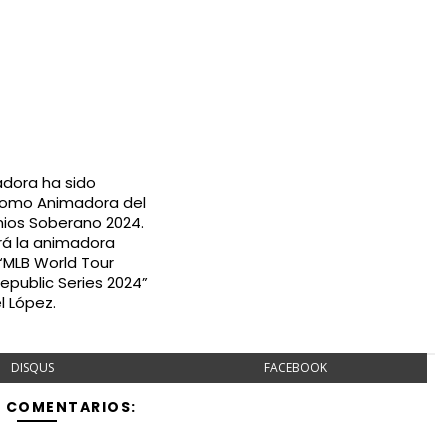
dora ha sido
omo Animadora del
ios Soberano 2024.
rá la animadora
l “MLB World Tour
epublic Series 2024”
l López.
DISQUS
FACEBOOK
Y COMENTARIOS: