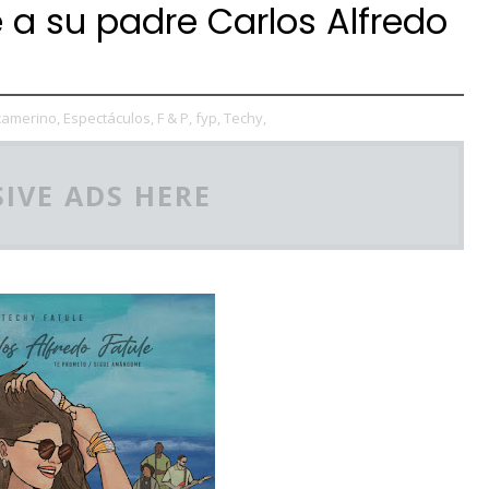
a su padre Carlos Alfredo
camerino,
Espectáculos,
F & P,
fyp,
Techy,
IVE ADS HERE