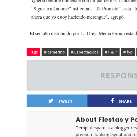
"Quería rendirle homenaje con un par de mis canciones
“ Sigue Amándome” así como, “Te Prometo”, esta últ
ahora que yo estoy haciendo merengue", agregó.
El sencillo distribuido por La Oreja Media Group está di
Tags
# camerino
# Espectáculos
# F & P
# fyp
RESPONS
TWEET
SHARE
About Fiestas y 
Templatesyard is a blogger reso
premium looking layout and rob