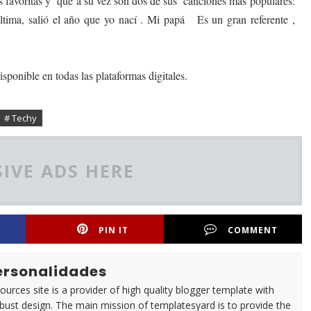
 favoritas y que a su vez son dos de sus canciones mas populares:
ima, salió el año que yo nací . Mi papá Es un gran referente ,
sponible en todas las plataformas digitales.
# Techy
IVE ADS HERE
PIN IT
COMMENT
Personalidades
urces site is a provider of high quality blogger template with
ust design. The main mission of templatesyard is to provide the