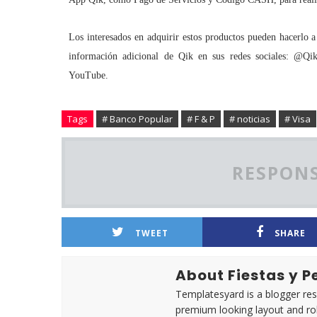
Los interesados en adquirir estos productos pueden hacerlo
información adicional de Qik en sus redes sociales: @Qi
YouTube.
Tags
# Banco Popular
# F & P
# noticias
# Visa
RESPONS
TWEET
SHARE
About Fiestas y 
Templatesyard is a blogger reso
premium looking layout and rob