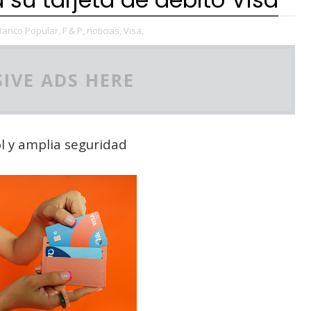
Banco Popular,
F & P,
noticias,
Visa,
IVE ADS HERE
l y amplia seguridad