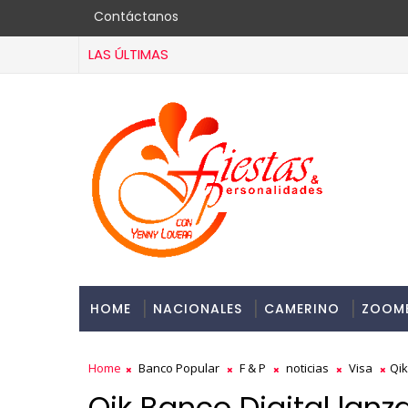
Contáctanos
LAS ÚLTIMAS
HOME
NACIONALES
CAMERINO
ZOOM
Home
Banco Popular
F & P
noticias
Visa
Qik
Qik Banco Digital lanz