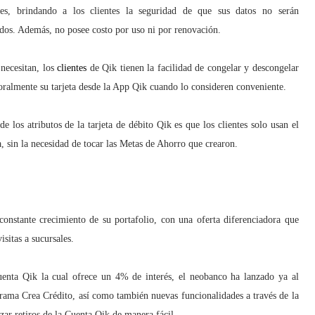
bles, brindando a los clientes la seguridad de que sus datos no serán
dos. Además, no posee costo por uso ni por renovación.
 necesitan, los
clientes
de Qik tienen la facilidad de congelar y descongelar
ralmente su tarjeta desde la App Qik cuando lo consideren conveniente.
de los atributos de la tarjeta de débito Qik es que los clientes solo usan el
a, sin la necesidad de tocar las Metas de Ahorro que crearon.
onstante crecimiento de su portafolio, con una oferta diferenciadora que
sitas a sucursales.
uenta Qik la cual ofrece un 4% de interés, el neobanco ha lanzado ya al
rama Crea Crédito, así como también nuevas funcionalidades a través de la
r retiros de la Cuenta Qik de manera fácil.