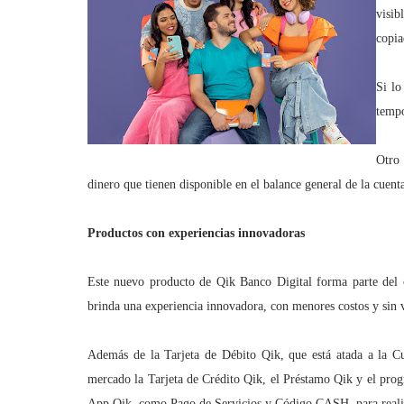
visi
copia
Si lo
tempo
Otro 
dinero que tienen disponible en el balance general de la cuent
Productos con experiencias innovadoras
Este nuevo producto de Qik Banco Digital forma parte del c
brinda una experiencia innovadora, con menores costos y sin vi
Además de la Tarjeta de Débito Qik, que está atada a la C
mercado
la Tarjeta de Crédito Qik,
el
Préstamo Qik y el prog
App Qik, como Pago de Servicios y Código CASH, para realiza