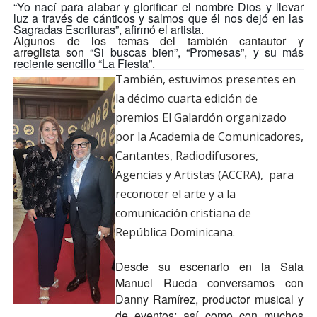
“Yo nací para alabar y glorificar el nombre Dios y llevar
luz a través de cánticos y salmos que él nos dejó en las
Sagradas Escrituras”, afirmó el artista.
Algunos de los temas del también cantautor y
arreglista
son “Si buscas bien”, “Promesas”, y su más
reciente sencillo “La Fiesta”.
También, estuvimos presentes en
la décimo cuarta edición de
premios El Galardón organizado
por la Academia de Comunicadores,
Cantantes, Radiodifusores,
Agencias y Artistas (ACCRA), para
reconocer el arte y a la
comunicación cristiana de
República Dominicana.
Desde su escenario en la Sala
Manuel Rueda conversamos con
Danny Ramírez, productor musical y
de eventos; así como con muchos