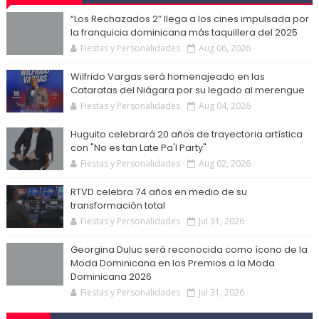
“Los Rechazados 2” llega a los cines impulsada por
la franquicia dominicana más taquillera del 2025
Fiestas y Personalidades
Aug 06, 2026
Wilfrido Vargas será homenajeado en las
Cataratas del Niágara por su legado al merengue
Fiestas y Personalidades
Aug 04, 2026
Huguito celebrará 20 años de trayectoria artística
con "No es tan Late Pa'l Party"
Fiestas y Personalidades
Aug 02, 2026
RTVD celebra 74 años en medio de su
transformación total
Fiestas y Personalidades
Jul 31, 2026
Georgina Duluc será reconocida como ícono de la
Moda Dominicana en los Premios a la Moda
Dominicana 2026
Fiestas y Personalidades
Jul 31, 2026