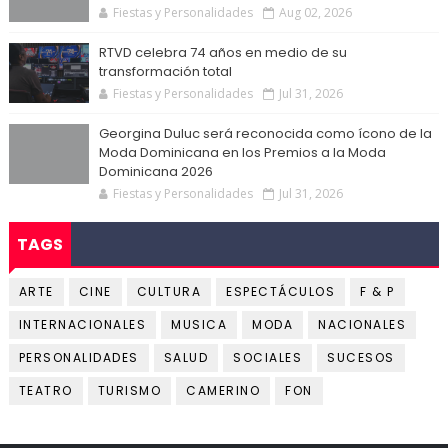
Fiestas y Personalidades
Aug 02, 2026
RTVD celebra 74 años en medio de su
transformación total
Fiestas y Personalidades
Jul 31, 2026
Georgina Duluc será reconocida como ícono de la
Moda Dominicana en los Premios a la Moda
Dominicana 2026
Fiestas y Personalidades
Jul 31, 2026
TAGS
ARTE
CINE
CULTURA
ESPECTÁCULOS
F & P
INTERNACIONALES
MUSICA
MODA
NACIONALES
PERSONALIDADES
SALUD
SOCIALES
SUCESOS
TEATRO
TURISMO
CAMERINO
FON