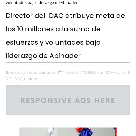
voluntades bajo liderazgo de Abinader
Director del IDAC atribuye meta de
los 10 millones a la suma de
esfuerzos y voluntades bajo
liderazgo de Abinader
Fiestas y Personalidades
1/02/2024 10:44:00 a. m.
Aviacion,
F
& P,
IDAC,
noticias,
RESPONSIVE ADS HERE