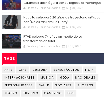
Cataratas del Niágara por su legado al merengue
Fiestas y Personalidades
Aug 04, 2026
Huguito celebrará 20 años de trayectoria artística
con "No es tan Late Pa'l Party"
Fiestas y Personalidades
Aug 02, 2026
RTVD celebra 74 años en medio de su
transformación total
Fiestas y Personalidades
Jul 31, 2026
TAGS
ARTE
CINE
CULTURA
ESPECTÁCULOS
F & P
INTERNACIONALES
MUSICA
MODA
NACIONALES
PERSONALIDADES
SALUD
SOCIALES
SUCESOS
TEATRO
TURISMO
CAMERINO
FON