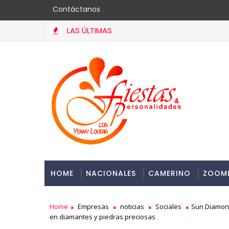
Contáctanos
LAS ÚLTIMAS
Embajada dominicana en Francia y Banreservas lanzan convocat
HOME
NACIONALES
CAMERINO
ZOOM
Home
Empresas
noticias
Sociales
Sun Diamond
en diamantes y piedras preciosas