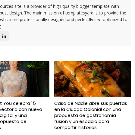
urces site is a provider of high quality blogger template with
ust design. The main mission of templatesyard is to provide the
 which are professionally designed and perfectlly seo optimized to
.
t You celebra 15
Casa de Nadie abre sus puertas
yectoria con nueva
en la Ciudad Colonial con una
igital y una
propuesta de gastronomía
ropuesta de
fusión y un espacio para
s
compartir historias