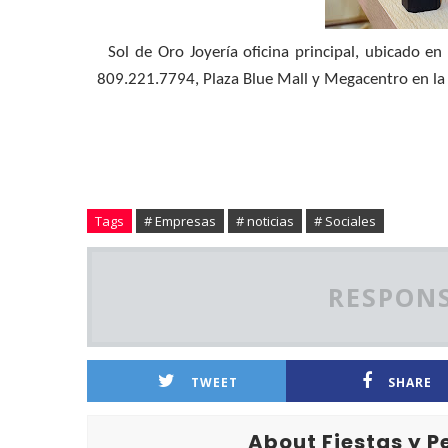
Sol de Oro Joyería oficina principal, ubicado en l
809.221.7794, Plaza Blue Mall y Megacentro en la 
Tags
# Empresas
# noticias
# Sociales
RESPONS
TWEET
SHARE
About Fiestas y 