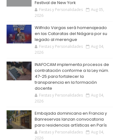
Festival de New York
Fiestas y Personalidades
Aug 05,
2026
Wilfrido Vargas será homenajeado
en las Cataratas del Niágara por su
legado al merengue
Fiestas y Personalidades
Aug 04,
2026
INAFOCAM implementa procesos de
contratación conforme a la Ley núm.
47-25 para fortalecer la
transparencia en la formación
docente
Fiestas y Personalidades
Aug 04,
2026
Embajada dominicana en Francia y
Banreservas lanzan convocatoria
para residencias artísticas en París
Fiestas y Personalidades
Aug 04,
2026