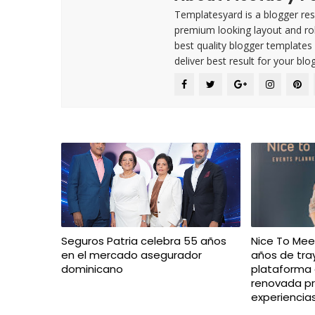
Templatesyard is a blogger reso
premium looking layout and rob
best quality blogger templates
deliver best result for your blog
Seguros Patria celebra 55 años
Nice To Mee
en el mercado asegurador
años de tra
dominicano
plataforma d
renovada p
experiencia