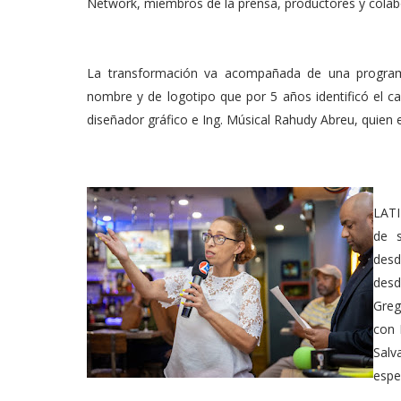
Network, miembros de la prensa, productores y colab
La transformación va acompañada de una progra
nombre y de logotipo que por 5 años identificó el can
diseñador gráfico e Ing. Músical Rahudy Abreu, quie
LATI
de s
desd
desd
Greg
con 
Salv
espe