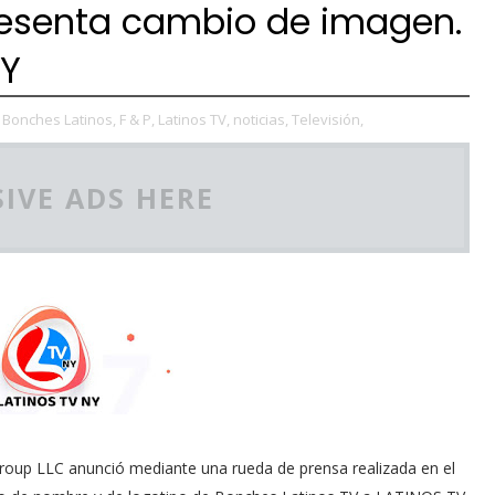
resenta cambio de imagen.
NY
Bonches Latinos,
F & P,
Latinos TV,
noticias,
Televisión,
IVE ADS HERE
oup LLC anunció mediante una rueda de prensa realizada en el