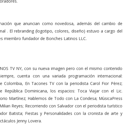
oradores.
mación que anuncian como novedosa, además del cambio de
al . El rebranding (logotipo, colores, diseño) estuvo a cargo del
n es miembro fundador de Bonches Latinos LLC.
NOS TV NY, con su nueva imagen pero con el mismo contenido
iempre, cuenta con una variada programación internacional:
e Colombia, En Tacones TV con la periodista Carol Fior Pèrez;
e República Dominicana, los espacios: Toca Viajar con el Lic.
orio Martìnez; Hablemos de Todo con La Condesa; MùsicaPress
Milian Reyes; Recorriendo con Salvador con el periodista turístico
ador Batista; Fiestas y Personalidades con la cronista de arte y
ctáculos Jenny Lovera.