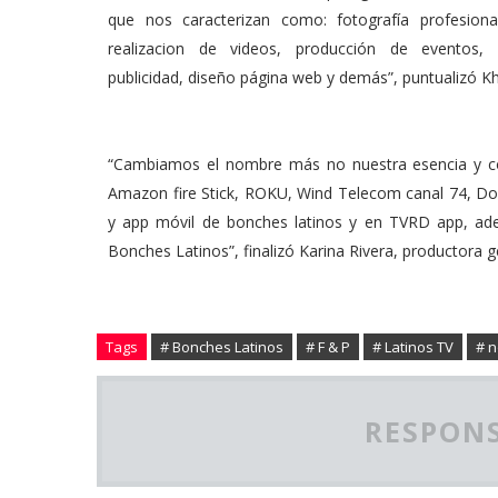
que nos caracterizan como: fotografía profesiona
realizacion de videos, producción de eventos, 
publicidad, diseño página web y demás”, puntualizó K
“Cambiamos el nombre más no nuestra esencia y co
Amazon fire Stick, ROKU, Wind Telecom canal 74, Dom
y app móvil de bonches latinos y en TVRD app, ad
Bonches Latinos”, finalizó Karina Rivera, productora
Tags
# Bonches Latinos
# F & P
# Latinos TV
# n
RESPONS