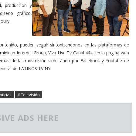
l, produccion y
diseño gráfico,
houry.
ntenido, pueden seguir sintonizandonos en las plataformas de
inican Internet Group, Viva Live Tv Canal 444, en la página web
emás de la transmisión simultánea por Facebook y Youtube de
 general de LATINOS TV NY.
oticias
# Televisión
IVE ADS HERE