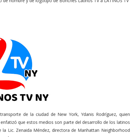
io de nombre y de logotipo de Bonches Latinos TV a LATINOS TV
ransporte de la ciudad de New York, Ydanis Rodríguez, quien
y enfatizó que estos medios son parte del desarrollo de los latinos
 la Lic. Zenaida Méndez, directora de Manhattan Neighborhood