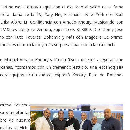
 “In house”: Contra-ataque con el exaltado al salòn de la fama
rimera dama de la TV, Yary Nin; Farándula New York con Saúl
Erika Alpire; En Confidencia con Amado Khoury; Musicando con
 TV Show con José Ventura, Super Tony KLK809, DJ Ciclón y José
ano con Tuto Taveras, Bohemia y Más con Magdalis Geronimo;
imo mes un noticiario y más sorpresas para toda la audiencia.
de Manuel Amado Khoury y Karina Rivera quienes aseguran que
ricanas, “contamos con un tremendo estudio, una escenografía
as y equipos actualizados”, expresó Khoury, Pdte de Bonches
mpresa Bonches
ar y ampliar las
mbre de nuestra
s los servicios