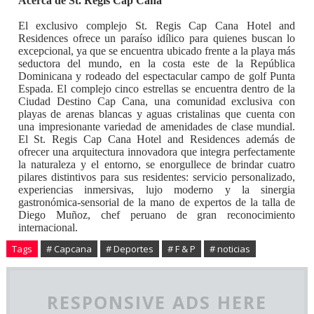
Acerca de St. Regis Cap Cana
El exclusivo complejo St. Regis Cap Cana Hotel and
Residences ofrece un paraíso idílico para quienes buscan lo
excepcional, ya que se encuentra ubicado frente a la playa más
seductora del mundo, en la costa este de la República
Dominicana y rodeado del espectacular campo de golf Punta
Espada. El complejo cinco estrellas se encuentra dentro de la
Ciudad Destino Cap Cana, una comunidad exclusiva con
playas de arenas blancas y aguas cristalinas que cuenta con
una impresionante variedad de amenidades de clase mundial.
El St. Regis Cap Cana Hotel and Residences además de
ofrecer una arquitectura innovadora que integra perfectamente
la naturaleza y el entorno, se enorgullece de brindar cuatro
pilares distintivos para sus residentes: servicio personalizado,
experiencias inmersivas, lujo moderno y la sinergia
gastronómica-sensorial de la mano de expertos de la talla de
Diego Muñoz, chef peruano de gran reconocimiento
internacional.
Tags
# Capcana
# Deportes
# F & P
# noticias
RESPONSIVE ADS HERE