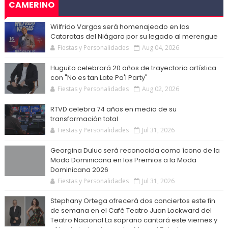
CAMERINO
Wilfrido Vargas será homenajeado en las
Cataratas del Niágara por su legado al merengue
Fiestas y Personalidades
Aug 04, 2026
Huguito celebrará 20 años de trayectoria artística
con "No es tan Late Pa'l Party"
Fiestas y Personalidades
Aug 02, 2026
RTVD celebra 74 años en medio de su
transformación total
Fiestas y Personalidades
Jul 31, 2026
Georgina Duluc será reconocida como ícono de la
Moda Dominicana en los Premios a la Moda
Dominicana 2026
Fiestas y Personalidades
Jul 31, 2026
Stephany Ortega ofrecerá dos conciertos este fin
de semana en el Café Teatro Juan Lockward del
Teatro Nacional La soprano cantará este viernes y