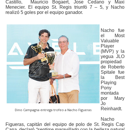
Castillo, Mauricio Bogaert, Jose Cedano y Maxi
Menecier. El equipo St. Regis triunfó 7 – 5, y Nacho
realizó 5 goles por el equipo ganador.
Nacho fue
el Most
Valuable
Player
(MVP) y la
yegua JLO
propiedad
de Roberto
Spitale fue
la Best
Playing
Pony
montada
por Mary
Jo
Reinhardt.
Dino Campagna entrega trofeo a Nacho Figueras
Nacho
Figueras, capitán del equipo de polo de St. Regis Cap
Cana, declaró
“sentirse maravillado con la belleza natural