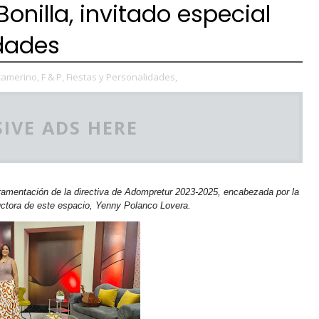
onilla, invitado especial
idades
camerino,
F & P,
Fiestas y Personalidades,
IVE ADS HERE
ramentación de la directiva de Adompretur 2023-2025, encabezada por la
uctora de este espacio, Yenny Polanco Lovera.