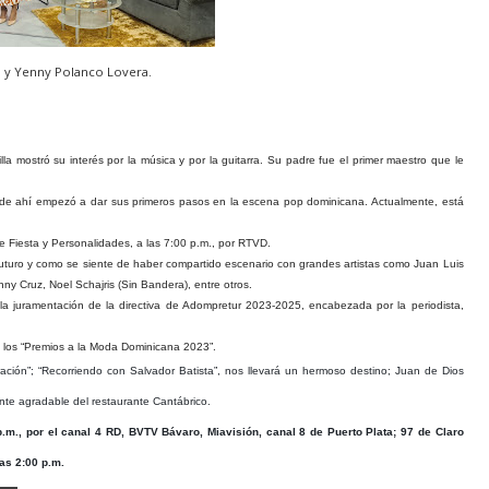
a y Yenny Polanco Lovera.
mostró su interés por la música y por la guitarra. Su padre fue el primer maestro que le
ir de ahí empezó a dar sus primeros pasos en la escena pop dominicana. Actualmente, está
e Fiesta y Personalidades, a las 7:00 p.m., por RTVD.
uturo y como se siente de haber compartido escenario con grandes artistas como Juan Luis
y Cruz, Noel Schajris (Sin Bandera), entre otros.
a juramentación de la directiva de Adompretur 2023-2025, encabezada por la periodista,
 los “Premios a la Moda Dominicana 2023”.
ación”;
“Recorriendo con Salvador Batista”, nos llevará un hermoso destino; Juan de Dios
ente agradable del restaurante Cantábrico.
.m., por el canal 4 RD, BVTV Bávaro, Miavisión, canal 8 de Puerto Plata; 97 de Claro
as 2:00 p.m.