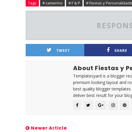
Tags
# camerino
# F & P
# Fiestas y Personalidad
RESPONS
TWEET
SHARE
About Fiestas y 
Templatesyard is a blogger reso
premium looking layout and rob
best quality blogger templates
deliver best result for your blog
Newer Article