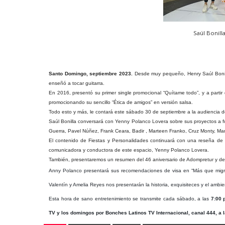
Saúl Bonill
Santo Domingo, septiembre 2023.
Desde muy pequeño, Henry Saúl Bonilla 
enseñó a tocar guitarra.
En 2016, presentó su primer single promocional “Quítame todo”, y a part
promocionando su sencillo “Ética de amigos” en versión salsa.
Todo esto y más, le contará este sábado 30 de septiembre a la audiencia d
Saúl Bonilla conversará con Yenny Polanco Lovera sobre sus proyectos a f
Guerra, Pavel Núñez, Frank Ceara, Badir , Marteen Franko, Cruz Monty, Mann
El contenido de Fiestas y Personalidades continuará con una reseña de l
comunicadora y conductora de este espacio, Yenny Polanco Lovera.
También, presentaremos un resumen del 46 aniversario de Adompretur y de
Anny Polanco presentará sus recomendaciones de visa en “Más que migr
Valentín y Amelia Reyes nos presentarán la historia, exquisiteces y el ambi
Esta hora de sano entretenimiento se transmite cada sábado, a las
7:00 p
TV y los domingos por Bonches Latinos TV Internacional, canal 444, a l