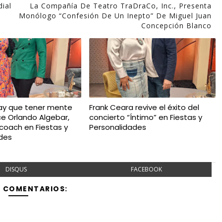
ial
La Compañía De Teatro TraDraCo, Inc., Presenta
Monólogo “Confesión De Un Inepto” De Miguel Juan
Concepción Blanco
 hay que tener mente
Frank Ceara revive el éxito del
ice Orlando Algebar,
concierto “Íntimo” en Fiestas y
 coach en Fiestas y
Personalidades
des
DISQUS
FACEBOOK
Y COMENTARIOS: