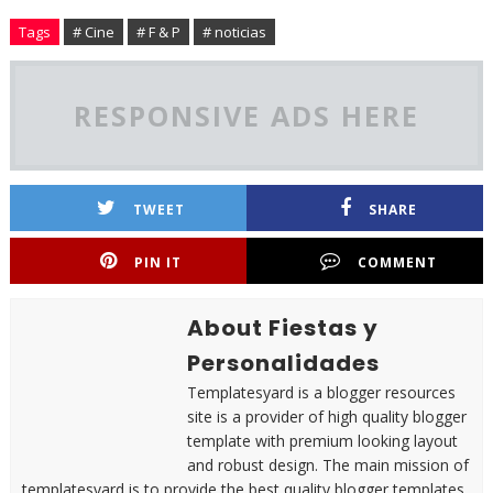
Tags
# Cine
# F & P
# noticias
RESPONSIVE ADS HERE
TWEET
SHARE
PIN IT
COMMENT
About Fiestas y
Personalidades
Templatesyard is a blogger resources
site is a provider of high quality blogger
template with premium looking layout
and robust design. The main mission of
templatesyard is to provide the best quality blogger templates