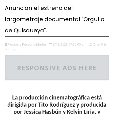
Anuncian el estreno del
largometraje documental "Orgullo
de Quisqueya".
Fiestas y Personalidades
9/13/2023 07:30:00 a. m.
Cine,
F &
P,
noticias,
RESPONSIVE ADS HERE
La producción cinematográfica está
dirigida por Tito Rodríguez y producida
por Jessica Hasbún y Kelvin Liria, y