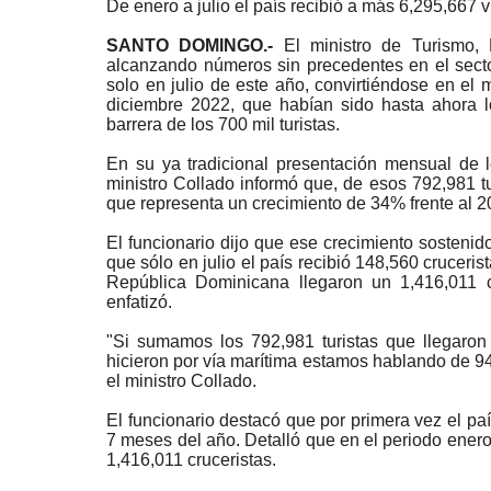
De enero a julio el país recibió a más 6,295,667 v
SANTO DOMINGO.-
El ministro de Turismo,
alcanzando números sin precedentes en el sector 
solo en julio de este año, convirtiéndose en el 
diciembre 2022, que habían sido hasta ahora 
barrera de los 700 mil turistas.
En su ya tradicional presentación mensual de lo
ministro
Collado
informó que, de esos 792,981 tu
que representa un crecimiento de 34% frente al 
El funcionario dijo que ese crecimiento sostenido
que sólo en julio el país recibió 148,560 cruceris
República Dominicana llegaron un 1,416,011 cru
enfatizó.
"Si sumamos los 792,981 turistas que llegaron
hicieron por vía marítima estamos hablando de 941
el ministro
Collado
.
El funcionario destacó que por primera vez el paí
7 meses del año. Detalló que en el periodo enero
1,416,011 cruceristas.