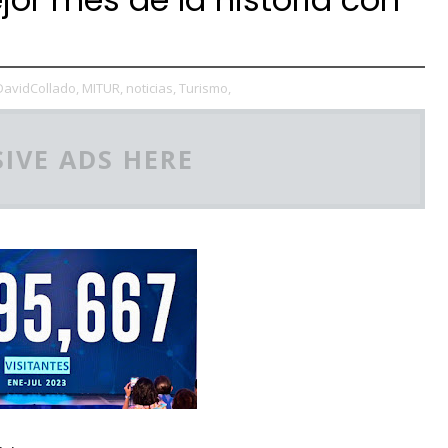
DavidCollado,
MITUR,
noticias,
Turismo,
IVE ADS HERE