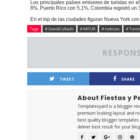
Los principales países emisores de turistas en 
8%, Puerto Rico con 5.1%, Colombia registró un 
En el top de las ciudades figuran Nueva York con
Tags
# DavidCollado
# MITUR
# noticias
# Turi
RESPONS
TWEET
SHARE
About Fiestas y 
Templatesyard is a blogger reso
premium looking layout and rob
best quality blogger templates
deliver best result for your blog