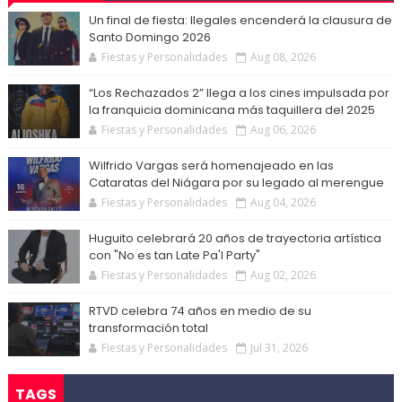
Un final de fiesta: Ilegales encenderá la clausura de
Santo Domingo 2026
Fiestas y Personalidades
Aug 08, 2026
“Los Rechazados 2” llega a los cines impulsada por
la franquicia dominicana más taquillera del 2025
Fiestas y Personalidades
Aug 06, 2026
Wilfrido Vargas será homenajeado en las
Cataratas del Niágara por su legado al merengue
Fiestas y Personalidades
Aug 04, 2026
Huguito celebrará 20 años de trayectoria artística
con "No es tan Late Pa'l Party"
Fiestas y Personalidades
Aug 02, 2026
RTVD celebra 74 años en medio de su
transformación total
Fiestas y Personalidades
Jul 31, 2026
TAGS