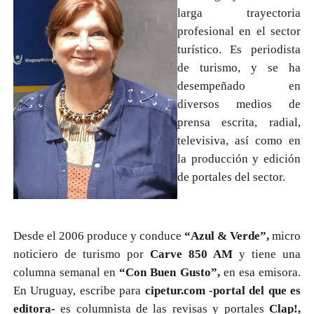
larga trayectoria
profesional en el sector
turístico. Es periodista
de turismo, y se ha
desempeñado en
diversos medios de
prensa escrita, radial,
televisiva, así como en
la producción y edición
de portales del sector.
Desde el 2006 produce y conduce
“Azul & Verde”,
micro
noticiero de turismo por
Carve 850 AM
y tiene una
columna semanal en
“Con Buen Gusto”,
en esa emisora.
En Uruguay, escribe para
cipetur.com -portal del que es
editora-
es columnista de las revisas y portales
Clap!,