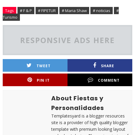
Tags
# F & P
# FIPETUR
# Maria Shaw
# noticias
#
Turismo
RESPONSIVE ADS HERE
TWEET
SHARE
PIN IT
COMMENT
About Fiestas y
Personalidades
Templatesyard is a blogger resources
site is a provider of high quality blogger
template with premium looking layout