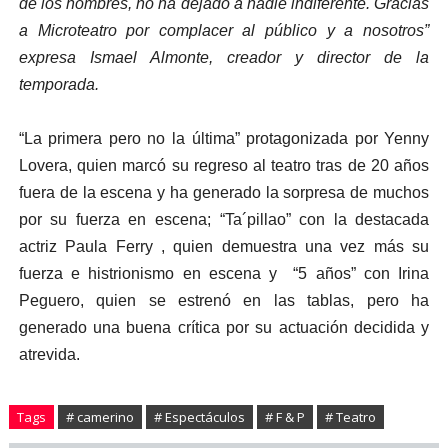
de los hombres, no ha dejado a nadie indiferente. Gracias
a Microteatro por complacer al público y a nosotros”
expresa Ismael Almonte, creador y director de la
temporada.
“La primera pero no la última” protagonizada por Yenny
Lovera, quien marcó su regreso al teatro tras de 20 años
fuera de la escena y ha generado la sorpresa de muchos
por su fuerza en escena; “Ta´pillao” con la destacada
actriz Paula Ferry , quien demuestra una vez más su
fuerza e histrionismo en escena y “5 años” con Irina
Peguero, quien se estrenó en las tablas, pero ha
generado una buena crítica por su actuación decidida y
atrevida.
Tags
# camerino
# Espectáculos
# F & P
# Teatro