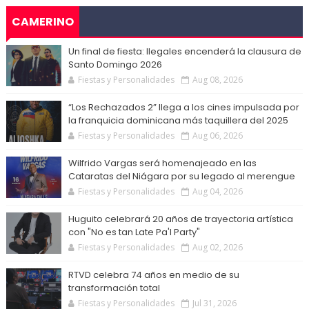
CAMERINO
Un final de fiesta: Ilegales encenderá la clausura de
Santo Domingo 2026
Fiestas y Personalidades
Aug 08, 2026
“Los Rechazados 2” llega a los cines impulsada por
la franquicia dominicana más taquillera del 2025
Fiestas y Personalidades
Aug 06, 2026
Wilfrido Vargas será homenajeado en las
Cataratas del Niágara por su legado al merengue
Fiestas y Personalidades
Aug 04, 2026
Huguito celebrará 20 años de trayectoria artística
con "No es tan Late Pa'l Party"
Fiestas y Personalidades
Aug 02, 2026
RTVD celebra 74 años en medio de su
transformación total
Fiestas y Personalidades
Jul 31, 2026