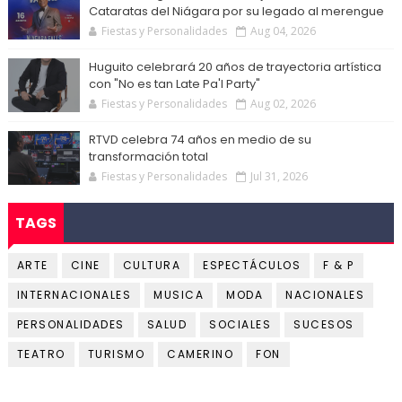
Cataratas del Niágara por su legado al merengue
Fiestas y Personalidades
Aug 04, 2026
Huguito celebrará 20 años de trayectoria artística
con "No es tan Late Pa'l Party"
Fiestas y Personalidades
Aug 02, 2026
RTVD celebra 74 años en medio de su
transformación total
Fiestas y Personalidades
Jul 31, 2026
TAGS
ARTE
CINE
CULTURA
ESPECTÁCULOS
F & P
INTERNACIONALES
MUSICA
MODA
NACIONALES
PERSONALIDADES
SALUD
SOCIALES
SUCESOS
TEATRO
TURISMO
CAMERINO
FON