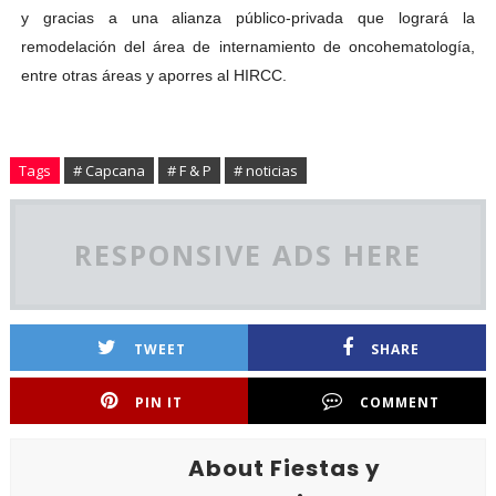
y gracias a una alianza público-privada que logrará la
remodelación del área de internamiento de oncohematología,
entre otras áreas y aporres al HIRCC.
Tags
# Capcana
# F & P
# noticias
RESPONSIVE ADS HERE
TWEET
SHARE
PIN IT
COMMENT
About Fiestas y