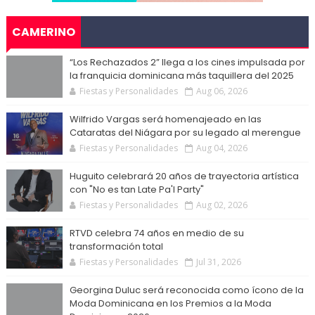
CAMERINO
“Los Rechazados 2” llega a los cines impulsada por
la franquicia dominicana más taquillera del 2025
Fiestas y Personalidades
Aug 06, 2026
Wilfrido Vargas será homenajeado en las
Cataratas del Niágara por su legado al merengue
Fiestas y Personalidades
Aug 04, 2026
Huguito celebrará 20 años de trayectoria artística
con "No es tan Late Pa'l Party"
Fiestas y Personalidades
Aug 02, 2026
RTVD celebra 74 años en medio de su
transformación total
Fiestas y Personalidades
Jul 31, 2026
Georgina Duluc será reconocida como ícono de la
Moda Dominicana en los Premios a la Moda