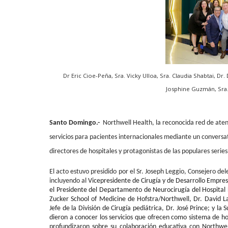
Dr Eric Cioe-Peña, Sra. Vicky Ulloa, Sra. Claudia Shabtai, Dr
Josphine Guzmán, Sra.
Santo Domingo.-
Northwell Health, la reconocida red de aten
servicios para pacientes internacionales mediante un conversat
directores de hospitales y protagonistas de las populares serie
El acto estuvo presidido por
el Sr. Joseph Leggio
, Consejero del
incluyendo al
Vicepresidente de Cirugía y de Desarrollo Empre
el Presidente del Departamento de Neurocirugía del Hospital L
Zucker School of Medicine de Hofstra/Northwell, Dr. David L
Jefe de la División de Cirugía pediátrica, Dr. José Prince; y la
dieron a conocer los servicios que ofrecen como sistema de ho
profundizaron sobre su colaboración educativa con Northwel