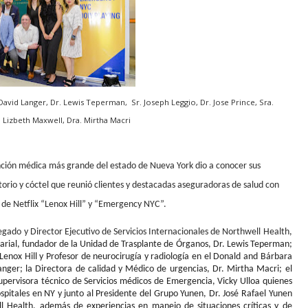
. David Langer, Dr. Lewis Teperman, Sr. Joseph Leggio, Dr. Jose Prince, Sra.
 Lizbeth Maxwell, Dra. Mirtha Macri
ción médica más grande del estado de Nueva York dio a conocer sus
orio y cóctel que reunió clientes y destacadas aseguradoras de salud con
s de Netflix “Lenox Hill” y “Emergency NYC”.
egado y Director Ejecutivo de Servicios Internacionales de Northwell Health
,
sarial, fundador de la Unidad de Trasplante de Órganos, Dr. Lewis Teperman;
enox Hill y Profesor de neurocirugía y
radiología en el Donald and Bárbara
anger; la
Directora de calidad y Médico de urgencias
, Dr. Mirtha Macri; el
 Supervisora técnico de
Servicios médicos de Emergencia
, Vicky Ulloa quienes
spitales en NY y junto al Presidente
del Grupo Yunen
, Dr. José Rafael Yunen
l Health, además de experiencias en manejo de situaciones críticas y de