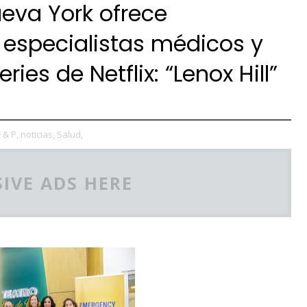
ueva York ofrece
 especialistas médicos y
ies de Netflix: “Lenox Hill”
F & P,
noticias,
Salud,
IVE ADS HERE