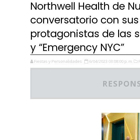
Northwell Health de N
conversatorio con sus
protagonistas de las ser
y “Emergency NYC”
Fiestas y Personalidades
6/04/2023 03:08:00 p. m.
RESPONS