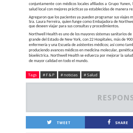
conjuntamente con médicos locales afiliados a Grupo Yunen, b
salud local con mejores prácticas ya establecidas de manera re
Agregaron que los pacientes ya pueden
programar sus viajes m
Sra. Laura Ferreira, quien funge como Embajadora de Northwell
que deseen viajar para sus consultas y procedimientos.
Northwell Health es uno de los mayores sistemas sanitarios de 
grande del Estado de New York, con 22 Hospitales, más de 900
enfermería y una Escuela de asistentes médicos; así como tambi
produciendo avances médicos en medicina molecular, genética
bioeléctrica. Northwell Health se esfuerza por mejorar la salu
de mayor calidad en todo el mundo.
Tags
# F & P
# noticias
# Salud
RESPONS
TWEET
SHARE