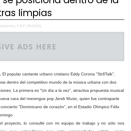
ras limpias
camerino,
F & P,
MUSICA,
IVE ADS HERE
.
El popular cantante urbano cristiano Eddy Corona "Str8Talk",
ose dentro del competitivo mundo de la música urbana con dos
iones. La primera es "Un día a la vez", atractiva propuesta musical
 nueva cara del merengue pop Jerek Music, quien fue contraparte
concierto "Dominicano de corazón", en el Estadio Olímpico Félix
omingo.
l proyecto, lo consulté con mi equipo de trabajo y no sólo nos