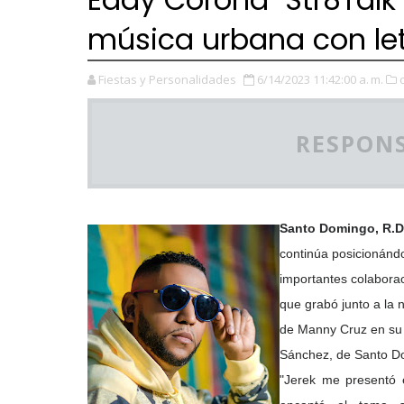
música urbana con let
Fiestas y Personalidades
6/14/2023 11:42:00 a. m.
RESPONS
Santo Domingo, R.D
continúa posicionánd
importantes colaborac
que grabó junto a la
de Manny Cruz en su 
Sánchez, de Santo D
"Jerek me presentó e