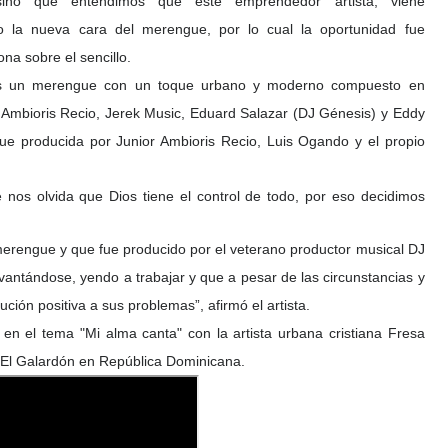
ino que entendimos que este emprendedor artista, viene
 la nueva cara del merengue, por lo cual la oportunidad fue
a sobre el sencillo.
es un merengue con un toque urbano y moderno compuesto en
r Ambioris Recio, Jerek Music, Eduard Salazar (DJ Génesis) y Eddy
ue producida por Junior Ambioris Recio, Luis Ogando y el propio
 nos olvida que Dios tiene el control de todo, por eso decidimos
merengue y que fue producido por el veterano productor musical DJ
evantándose, yendo a trabajar y que a pesar de las circunstancias y
ución positiva a sus problemas”, afirmó el artista.
en el tema "Mi alma canta" con la artista urbana cristiana Fresa
 El Galardón en República Dominicana.