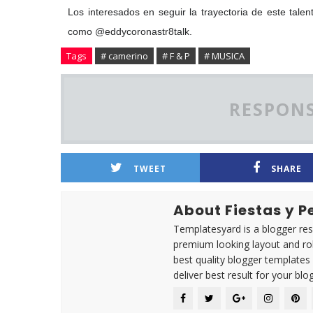
Los interesados en seguir la trayectoria de este tale
como @eddycoronastr8talk.
Tags
# camerino
# F & P
# MUSICA
RESPONS
TWEET
SHARE
About Fiestas y 
Templatesyard is a blogger reso
premium looking layout and rob
best quality blogger templates
deliver best result for your blog