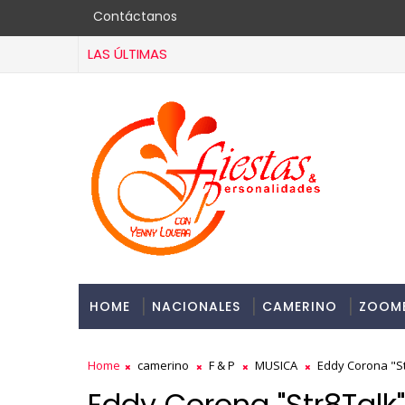
Contáctanos
LAS ÚLTIMAS
HOME
NACIONALES
CAMERINO
ZOOM
Home
camerino
F & P
MUSICA
Eddy Corona "Str
Eddy Corona "Str8Talk"