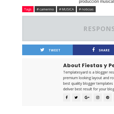
producción musical
Tags
# camerino
# MUSICA
# noticias
RESPONS
TWEET
SHARE
About Fiestas y 
Templatesyard is a blogger reso
premium looking layout and rob
best quality blogger templates
deliver best result for your blog