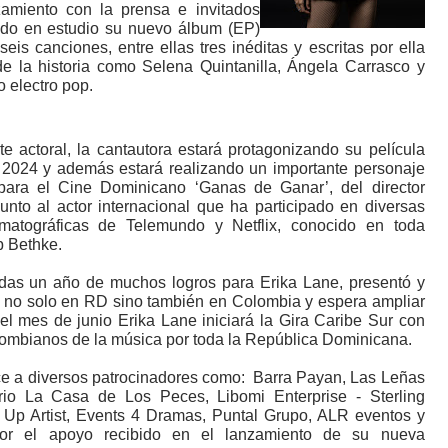
zamiento con la prensa e invitados
ndo en estudio su nuevo álbum (EP)
eis canciones, entre ellas tres inéditas y escritas por ella
e la historia como Selena Quintanilla, Ángela Carrasco y
 electro pop.
te actoral, la cantautora estará protagonizando su película
l 2024 y además estará realizando un importante personaje
para el Cine Dominicano ‘Ganas de Ganar’, del director
unto al actor internacional que ha participado en diversas
matográficas de Telemundo y Netflix, conocido en toda
p Bethke.
udas un año de muchos logros para Erika Lane, presentó y
a no solo en RD sino también en Colombia y espera ampliar
 el mes de junio Erika Lane iniciará la Gira Caribe Sur con
olombianos de la música por toda la República Dominicana.
e a diversos patrocinadores como:
Barra Payan, Las Leñas
rio La Casa de Los Peces, Libomi Enterprise - Sterling
 Up Artist, Events 4 Dramas, Puntal Grupo, ALR eventos y
por el apoyo recibido en el lanzamiento de su nueva