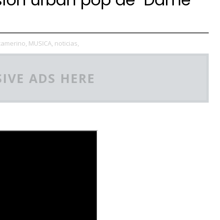
camerino,
MUSICA,
noticias,
IVE ADS HERE