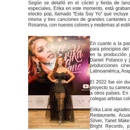
Según se detalló en el cóctel y fiesta de lan
especiales, Erika en este momento, está graba
electro pop, llamado “Esta Soy Yo” que incluye s
misma y tres canciones de grandes cantantes d
Rosanna, con nuevos colores y modernas al estilo
En cuanto a la par
para principios de
en la producción 
Daniel Polanco y j
producciones cine
Latinoamérica, Ara
El 2022 fue sin d
proyecto su carrer
a otros países. En
colegas artistas c
Erika Lane agradec
Restaurante, Acua
Silver, Yanet Make
Bright Records, 