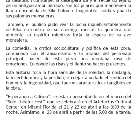
La desilusión constante, la desesperanza y el recuerdo lejano
de un antiguo amor perdido, son los pilares que mantienen la
llama encendida de Kiko Paloma. Inagotable, cuida y guarda
sus palomas mensajeras.
También, el público pudo vivir la lucha inquebrantablemente
de Kiko en contra de su enemigo mortal, la quimera que
alimenta su espíritu mientras forja la espera de su ave
mensajera.
La comedia, la crítica sociocultural y política de esta obra,
combinado con el absurdísimo y la insania del personaje
principal, hacen de esta pieza una montaña rusa de
emociones. En donde las risas y el llanto se hacen presentes.
Esta historia toca la fibra sensible de la soledad, la nostalgia,
la incertidumbre y la pérdida, sin dejar a un lado el sentido del
humor y la ingenuidad, que fueron características tangibles en
la obra.
“Esperando a Odiseo”, se estará presentando en el marco del
“Solo Theater Fest”, que se celebrará en el Artefactus Cultural
Center en Miami Florida el 21 y 22 de abril a las 8:30 de la
noche. Asimismo, el 23 de abril a partir de las 5:00 de la tarde.