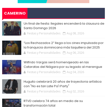
CAMERINO
Un final de fiesta: Ilegales encenderá la clausura de
Santo Domingo 2026
Fiestas y Personalidades
Aug 08, 2026
“Los Rechazados 2” llega a los cines impulsada por
la franquicia dominicana más taquillera del 2025
Fiestas y Personalidades
Aug 06, 2026
Wilfrido Vargas será homenajeado en las
Cataratas del Niágara por su legado al merengue
Fiestas y Personalidades
Aug 04, 2026
Huguito celebrará 20 años de trayectoria artística
con "No es tan Late Pa'l Party"
Fiestas y Personalidades
Aug 02, 2026
RTVD celebra 74 años en medio de su
transformación total