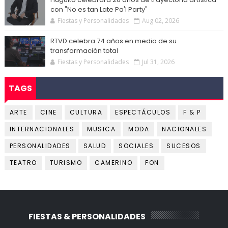
con "No es tan Late Pa'l Party"
Fiestas y Personalidades
Aug 02, 2026
RTVD celebra 74 años en medio de su
transformación total
Fiestas y Personalidades
Jul 31, 2026
TAGS
ARTE
CINE
CULTURA
ESPECTÁCULOS
F & P
INTERNACIONALES
MUSICA
MODA
NACIONALES
PERSONALIDADES
SALUD
SOCIALES
SUCESOS
TEATRO
TURISMO
CAMERINO
FON
FIESTAS & PERSONALIDADES