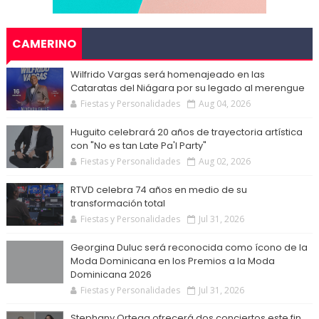
CAMERINO
Wilfrido Vargas será homenajeado en las
Cataratas del Niágara por su legado al merengue
Fiestas y Personalidades
Aug 04, 2026
Huguito celebrará 20 años de trayectoria artística
con "No es tan Late Pa'l Party"
Fiestas y Personalidades
Aug 02, 2026
RTVD celebra 74 años en medio de su
transformación total
Fiestas y Personalidades
Jul 31, 2026
Georgina Duluc será reconocida como ícono de la
Moda Dominicana en los Premios a la Moda
Dominicana 2026
Fiestas y Personalidades
Jul 31, 2026
Stephany Ortega ofrecerá dos conciertos este fin