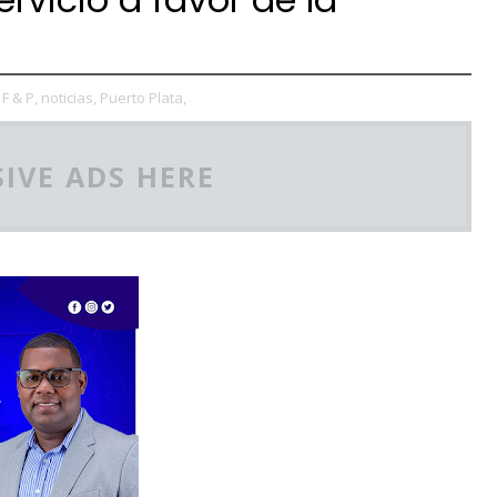
F & P,
noticias,
Puerto Plata,
IVE ADS HERE