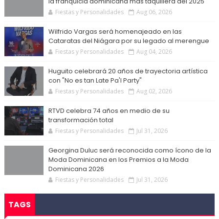
la franquicia dominicana más taquillera del 2025
Fiestas y Personalidades
Aug 06, 2026
Wilfrido Vargas será homenajeado en las
Cataratas del Niágara por su legado al merengue
Fiestas y Personalidades
Aug 04, 2026
Huguito celebrará 20 años de trayectoria artística
con "No es tan Late Pa'l Party"
Fiestas y Personalidades
Aug 02, 2026
RTVD celebra 74 años en medio de su
transformación total
Fiestas y Personalidades
Jul 31, 2026
Georgina Duluc será reconocida como ícono de la
Moda Dominicana en los Premios a la Moda
Dominicana 2026
Fiestas y Personalidades
Jul 31, 2026
TAGS