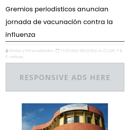
Gremios periodísticos anuncian
jornada de vacunación contra la
influenza
Fiestas y Personalidades
11/01/2022 09:33:00 p. m.
CDP,
F &
P,
noticias,
RESPONSIVE ADS HERE