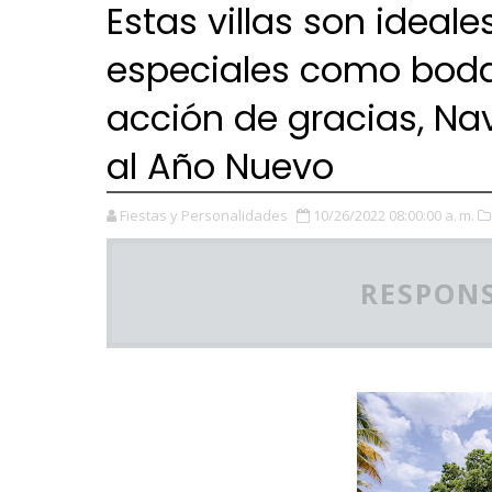
Estas villas son ideal
especiales como boda
acción de gracias, Na
al Año Nuevo
Fiestas y Personalidades
10/26/2022 08:00:00 a. m.
RESPONS