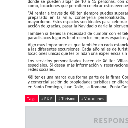
donde se pueden alojar de 10 a 15 personas, con có
como, locaciones que permiten celebrar estos event
“Al rentar a través de Xëliter siempre puedes supera
preparado en la villa, conserjería personalizad
mayordomo. Estos espacios son ideales para celebrar 
acción de gracias, pasar la Navidad o darle la bienve
También si tienes la necesidad de cumplir con el tel
paradisíacos lugares te ofrecen los mejores espacios 
Algo muy importante es que también en cada estancia 
a las diferentes excursiones. Cada año miles de turist
locaciones únicas que les brindan una experiencia sin
Los servicios personalizados hacen de Xëliter Villa
especiales. Si desea más información y reservacio
redes sociales.
Xëliter es una marca que forma parte de la firma Cora
y comercialización de propiedades turísticas en dife
en Santo Domingo, Juan Dolio, La Romana, Punta Cana
Tags
# F & P
# Turismo
# Vacaciones
RESPONS