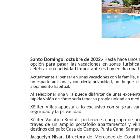
Santo Domingo, octubre de 2022.-
Hasta hace unos a
opción para pasar las vacaciones en zonas turística
celebrar una actividad importante es hoy en día una 
Actualmente al pensar en unas vacaciones con la familia,
un espacio adicional y con cierta privacidad, por lo que es
alojamiento habitual.
Al seleccionar una villa puede disfrutar de unas excelent
r
á
pida visi
ó
n de c
ómo sería tener su propia unidad en medi
Xëliter Villas apuesta a lo exclusivo con su gran va
seguridad y la privacidad.
Xëliter Vacation Rentals pertenece a un grupo de prof
través de un amplio portafolio apartamentos y vil
destinos del país: Casa de Campo, Punta Cana, Samaná
Jacquelyn Nivar, Directora de Mercadeo de Coral Hos