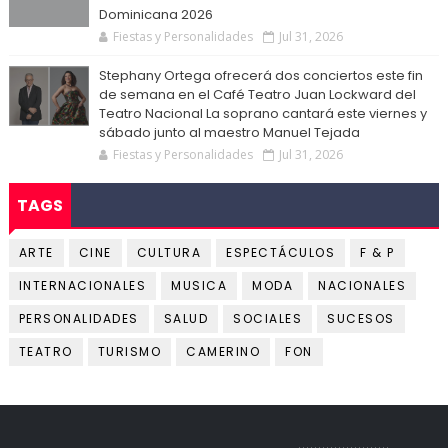
Dominicana 2026
Fiestas y Personalidades
Jul 31, 2026
Stephany Ortega ofrecerá dos conciertos este fin
de semana en el Café Teatro Juan Lockward del
Teatro Nacional La soprano cantará este viernes y
sábado junto al maestro Manuel Tejada
Fiestas y Personalidades
Jul 31, 2026
TAGS
ARTE
CINE
CULTURA
ESPECTÁCULOS
F & P
INTERNACIONALES
MUSICA
MODA
NACIONALES
PERSONALIDADES
SALUD
SOCIALES
SUCESOS
TEATRO
TURISMO
CAMERINO
FON