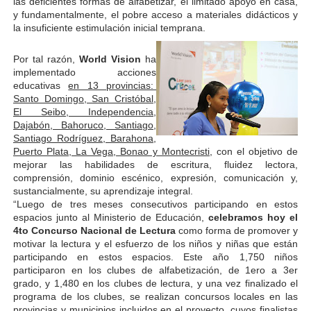
las deficientes formas de alfabetizar, el limitado apoyo en casa,
y fundamentalmente, el pobre acceso a materiales didácticos y
la insuficiente estimulación inicial temprana.
Por tal razón,
World Vision
ha
implementado acciones
educativas
en 13 provincias:
Santo Domingo, San Cristóbal,
El Seibo, Independencia,
Dajabón, Bahoruco, Santiago,
Santiago Rodríguez, Barahona,
Puerto Plata, La Vega, Bonao y Montecristi,
con el objetivo de
mejorar las habilidades de escritura, fluidez lectora,
comprensión, dominio escénico, expresión, comunicación y,
sustancialmente, su aprendizaje integral.
“Luego de tres meses consecutivos participando en estos
espacios junto al Ministerio de Educación,
celebramos hoy el
4to Concurso Nacional de Lectura
como forma de promover y
motivar la lectura y el esfuerzo de los niños y niñas que están
participando en estos espacios. Este año 1,750 niños
participaron en los clubes de alfabetización, de 1ero a 3er
grado, y 1,480 en los clubes de lectura, y una vez finalizado el
programa de los clubes, se realizan concursos locales en las
provincias y municipios incluidos en el proyecto, cuyos finalistas