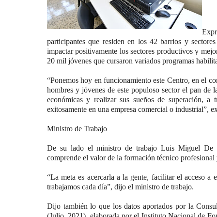
Expr
participantes que residen en los 42 barrios y sectores
impactar positivamente los sectores productivos y mejor
20 mil jóvenes que cursaron variados programas habilita
“Ponemos hoy en funcionamiento este Centro, en el cor
hombres y jóvenes de este populoso sector el pan de la
económicas y realizar sus sueños de superación, a 
exitosamente en una empresa comercial o industrial”, e
Ministro de Trabajo
De su lado el ministro de trabajo Luis Miguel De C
comprende el valor de la formación técnico profesional 
“La meta es acercarla a la gente, facilitar el acceso a 
trabajamos cada día”, dijo el ministro de trabajo.
Dijo también lo que los datos aportados por la Consu
(Julio, 2021), elaborada por el Instituto Nacional d