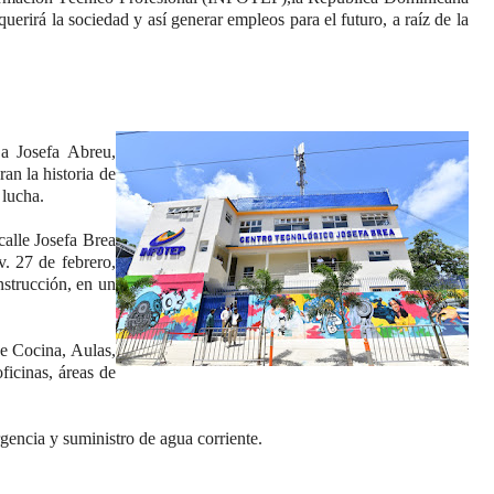
rirá la sociedad y así generar empleos para el futuro, a raíz de la
a Josefa Abreu,
an la historia de
 lucha.
calle Josefa Brea
v. 27 de febrero,
nstrucción, en un
de Cocina, Aulas,
ficinas, áreas de
gencia y suministro de agua corriente.