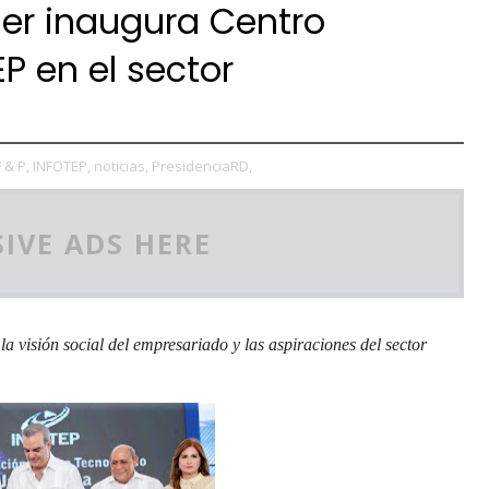
der inaugura Centro
P en el sector
F & P,
INFOTEP,
noticias,
PresidenciaRD,
IVE ADS HERE
a visión social del empresariado y las aspiraciones del sector