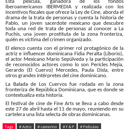
Esta película, ganadora de los fondos
iberoamericanos IBERMEDIA y realizada con los
incentivos fiscales que ofrece la Ley de Cine, aborda el
drama de la trata de personas y cuenta la historia de
Pablo, un joven sacerdote mexicano que descubre
toda una red de trata de personas al conocer a La
Puchis, una joven prostituta de la zona fronteriza,
quién es víctima del crimen organizado.
El elenco cuenta con el primer rol protagónico de la
actriz e influencer dominicana Fidia Peralta (Liborio),
el actor Mexicano Mario Sepúlveda y la participación
de reconocidos actores como lo son Perícles Mejía,
Gerardo (El Cuervo) Mercedes, Paula Disla, entre
otros grandes intérpretes del cine dominicano.
La Balada de Los Cuervos fue rodada en la zona
fronteriza de República Dominicana, que es donde se
contextualiza esta historia.
El festival de cine de Fine Arts se lleva a cabo desde
este 27 de abril hasta el 11 de mayo, reuniendo en su
cartelera una lista selecta de obras dominicanas.
Tags
# Actriz
# camerino
# F & P
# Películas