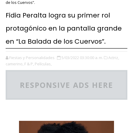
de los Cuervos”.
Fidia Peralta logra su primer rol
protagónico en la pantalla grande
en “La Balada de los Cuervos”.
Fiestas y Personalidades
5/03/2022 03:30:00 a. m.
Actriz,
camerino,
F & P,
Películas,
RESPONSIVE ADS HERE