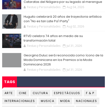
Cataratas del Niágara por su legado al merengue
Fiestas y Personalidades
Aug 04, 2026
Huguito celebrará 20 años de trayectoria artística
con "No es tan Late Pa'l Party"
Fiestas y Personalidades
Aug 02, 2026
RTVD celebra 74 años en medio de su
transformación total
Fiestas y Personalidades
Jul 31, 2026
Georgina Duluc será reconocida como ícono de la
Moda Dominicana en los Premios a la Moda
Dominicana 2026
Fiestas y Personalidades
Jul 31, 2026
TAGS
ARTE
CINE
CULTURA
ESPECTÁCULOS
F & P
INTERNACIONALES
MUSICA
MODA
NACIONALES