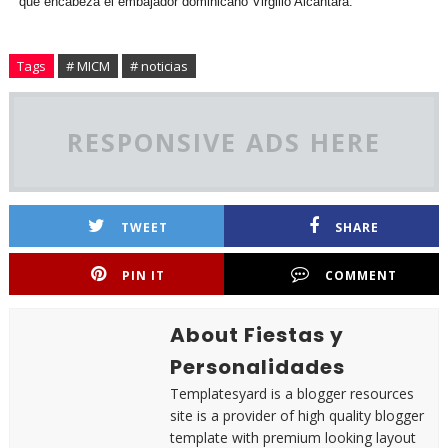
que encabeza el embajador dominicano Virgilio Alcántara.
Tags
# MICM
# noticias
RESPONSIVE ADS HERE
TWEET
SHARE
PIN IT
COMMENT
About Fiestas y
Personalidades
Templatesyard is a blogger resources
site is a provider of high quality blogger
template with premium looking layout