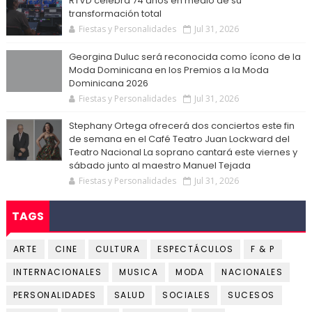
RTVD celebra 74 años en medio de su
transformación total
Fiestas y Personalidades
Jul 31, 2026
Georgina Duluc será reconocida como ícono de la
Moda Dominicana en los Premios a la Moda
Dominicana 2026
Fiestas y Personalidades
Jul 31, 2026
Stephany Ortega ofrecerá dos conciertos este fin
de semana en el Café Teatro Juan Lockward del
Teatro Nacional La soprano cantará este viernes y
sábado junto al maestro Manuel Tejada
Fiestas y Personalidades
Jul 31, 2026
TAGS
ARTE
CINE
CULTURA
ESPECTÁCULOS
F & P
INTERNACIONALES
MUSICA
MODA
NACIONALES
PERSONALIDADES
SALUD
SOCIALES
SUCESOS