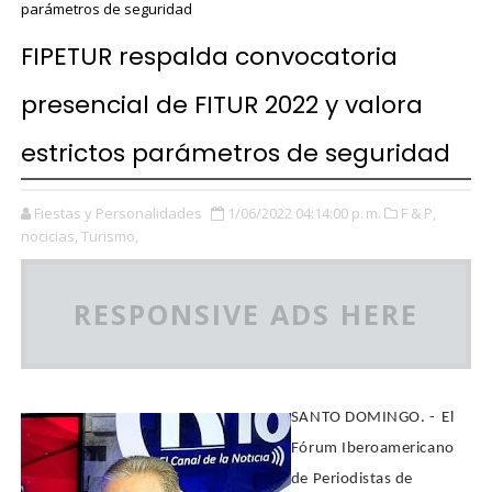
parámetros de seguridad
FIPETUR respalda convocatoria
presencial de FITUR 2022 y valora
estrictos parámetros de seguridad
Fiestas y Personalidades
1/06/2022 04:14:00 p. m.
F & P,
nocicias,
Turismo,
RESPONSIVE ADS HERE
SANTO DOMINGO. -
El
Fórum Iberoamericano
de Periodistas de