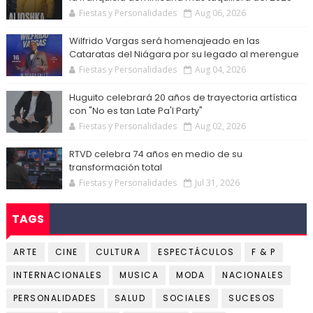
Fiestas y Personalidades
Aug 06, 2026
Wilfrido Vargas será homenajeado en las
Cataratas del Niágara por su legado al merengue
Fiestas y Personalidades
Aug 04, 2026
Huguito celebrará 20 años de trayectoria artística
con "No es tan Late Pa'l Party"
Fiestas y Personalidades
Aug 02, 2026
RTVD celebra 74 años en medio de su
transformación total
Fiestas y Personalidades
Jul 31, 2026
TAGS
ARTE
CINE
CULTURA
ESPECTÁCULOS
F & P
INTERNACIONALES
MUSICA
MODA
NACIONALES
PERSONALIDADES
SALUD
SOCIALES
SUCESOS